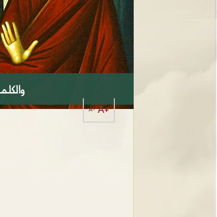
A+
A-