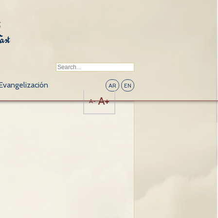
Evangelización
AR
EN
A+
A-