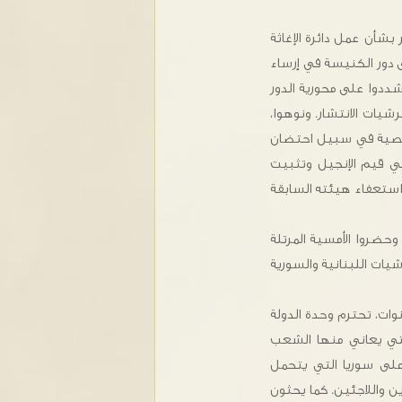
بشأن عمل دائرة الإغاثة
ى دور الكنيسة في إرساء
شددوا على محورية الدور
شيات الانتشار. ونوهوا،
الشخصية في سبيل احتضان
ي قيم الإنجيل وتثبيت
استعفاء هيئته السابقة
 وآباء المجمع في قداس إلهي صباح الأحد 6 تشرين الأول وحضروا الأمسية المرتلة
يات اللبنانية والسورية
وات، تحترم وحدة الدولة
التي يعاني منها الشعب
 على سوريا التي يتحمل
 واللاجئين. كما يحثون