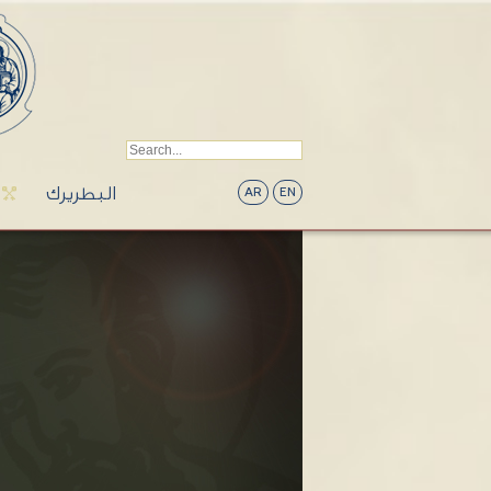
البطريرك
AR
EN