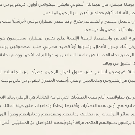
حنا هيكل، جان عبدالله، أنطوني مايكل، نيكولاس أوزون، غريغوريوس خ
ضر الأسقف أفرام معلولي أمين سر المجمع المقدس.
ان باسيل عيسى وألكساندر مفرج. وقد حضر المطران بولس (أبرشيّة حلب وا
لوات آباء المجمع وأدعيتهم.
لروح القدس واستمطار الرحمة الإلهية على نفس المطران اسبيريدون خو
 الآباء جدول الأعمال. وتناولوا أولاً قضية مطراني حلب المخطوفين بولس
المطبق تجاه القضية في عامها السادس. ودعوا إلى إطلاقهما ووضع نهاية 
ا الشرق من ويلات.
عائلة" كموضوع أساسٍ على جدول أعمال المجمع. وضمّوا إلى الجلسات ال
ئيين من إكليروس وعلمانيين، وعلى رأسهم المطران نيقولاوس متروبوليت 
كبر من مداولاتهم أمام حجم التحدّيات التي تواجه العائلة، في الوطن وبلاد الا
ادية هي أولى هذه التحدّيات وأكثرها إلحاحًا وتداعيات على حياة العائلة وا
في سائر الأبرشيات إلى تكثيف رعايتهم وجهودهم ومبادراتهم وصولاً الى
كما يرفعون صلواتهم الدائمة، مرفقةً بتوجّههم للتواصل مع المعنيّين، لأجل