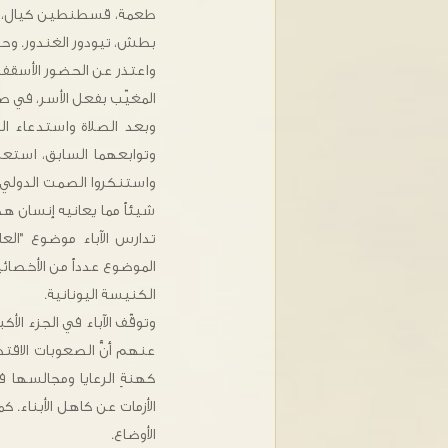
طعمة، قسطنطين كيال، يو
بطش، تيودور الغندور. وح
واعتذر عن الحضور الأسقف
المغيّب بفعل الأسر، في ص
وبعد الصلاة واستدعاء ا
وتوابعهما السابق، استعرض
واستنكروا الصمت الدولي 
شيئاً مما يعانيه إنسان هذ
تدارس الآباء موضوع "ال
الموضوع عدداً من الأخصا
الكنيسة اليونانية.
وتوقّف الآباء في الجزء الأ
عنهم أنَّ الصعوبات الاقتص
كهنةِ الرعايا ومجالسها 
الأزمات عن كاهل الأبناء. 
الأوضاع.