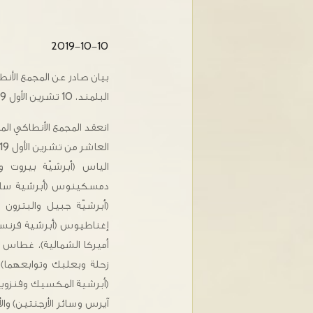
2019-10-10
بيان صادر عن المجمع الأ
البلمند، 10 تشرين الأول 2019
انعقد المجمع الأنطاكي ال
العاشر من تشرين الأول 2019 في البلمند وذلك بحضور كل من أصحاب السيادة المطارنة:
الياس (أبرشيّة بيروت 
دمسكينوس (أبرشية ساو با
(أبرشيّة جبيل والبترون 
إغناطيوس (أبرشية فرنسا و
أميركا الشمالية)، غطاس (
زحلة وبعلبك وتوابعهما)، 
(أبرشية المكسيك وفنزويلا
آيرس وسائر الأرجنتين) وا