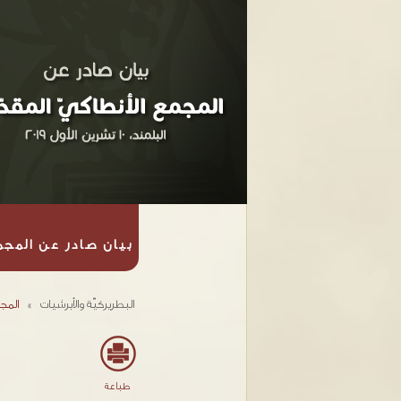
بيان صادر عن المج
البطريركيّة والأبرشيات
»
المج
طباعة