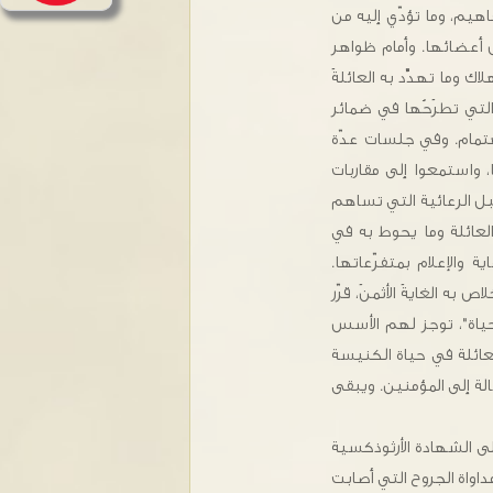
فاهيم، وما تؤدّي إليه من
ص أعضائها. وأمام ظواهر
 وما تهدِّد به العائلةَ
لتي تطرَحُها في ضمائر
واهتمام. وفي جلسات عدّة
 واستمعوا إلى مقاربات
بل الرعائية التي تساهم
لعائلة وما يحوط به في
 والإعلام بمتفرّعاتها.
به الغايةَ الأثمنَ، قرّر
الحياة"، توجز لهم الأسس
لعائلة في حياة الكنيسة
الة إلى المؤمنين. ويبقى
ى الشهادة الأرثوذكسية
اواة الجروح التي أصابت