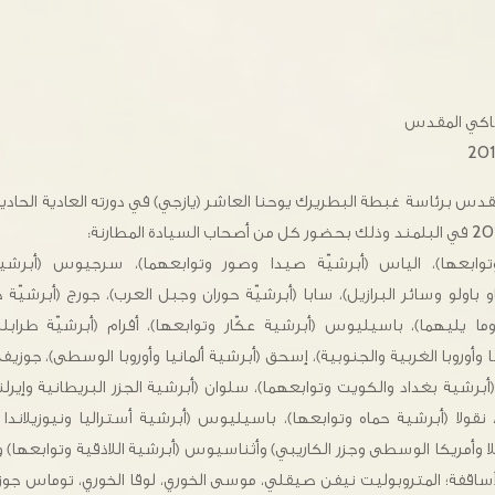
نطاكي المقدس
مقدس برئاسة غبطة البطريرك يوحنا العاشر (يازجي) في دورته العادية الحاد
وتوابعها)، الياس (أبرشيّة صيدا وصور وتوابعهما)، سرجيوس (أبرشي
ولو وسائر البرازيل)، سابا (أبرشيّة حوران وجبل العرب)، جورج (أبرشيّة
وما يليهما)، باسيليوس (أبرشية عكّار وتوابعها)، أفرام (أبرشيّة طرابل
أوروبا الغربية والجنوبية)، إسحق (أبرشية ألمانيا وأوروبا الوسطى)، جوزيف
أبرشية بغداد والكويت وتوابعهما)، سلوان (أبرشية الجزر البريطانية وإيرل
نقولا (أبرشية حماه وتوابعها)، باسيليوس (أبرشية أستراليا ونيوزيلاندا
 وأمريكا الوسطى وجزر الكاريبي) وأثناسيوس (أبرشية اللاذقية وتوابعها)
لأساقفة؛ المتروبوليت نيفن صيقلي، موسى الخوري، لوقا الخوري، توماس جوز