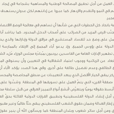
لعمل من أجل تحقيق المصالحة الوطنية والمساهمة بشجاعة في إيجاد حلو
هم في النمو والتقدم والازدهار. كما عبروا عن إدانتهم لكل عدوانٍ يستهدف
جير.
لحكومة باتخاذ كل الخطوات التي من شأنها أن تساهم في معالجة الوضع الاقت
تجنّب فرض المزيد من الضرائب على أصحاب الدخل المحدود. كما يناشد آب
عمل على وضع حد للفساد المستشري في مرافق الدولة وإداراتها والذي يص
لدولة على رؤوس الجميع. وإذ يدعو آباء المجمع إلى الارتقاء بالممارسة
تطهير الإدارات العامة من الفاسدين، يرحبون بمُبادَرة مجلس الوزراء مَلء الش
بتعاد عن الزبائنية ووجوب اعتماد الشفافية في التعيين وأن يستوفي المر
زيع الطائفي وعدم تفضيل طائفة على أخرى. وفي هذا الصدد يؤكد الآباء أن
لمركز يبقى الخيار الأفضل الذي يبعد التعيينات عن منطق المحاصصة والمح
ى «صفقةَ القرن» التي يتمّ العمل على تسويقها في المنطقة. وشدّدوا على 
حقوقه يوميًا ويتعرّض لأبشع أنواع التمييز العرقي من قبل سلطة محتلّة.
جل إنشاء الدولة الفلسطينية وتطبيق القرارات الدولية القائلة بحقّ العودة
طار العدالة وضمان حقوق الشعب الفلسطيني يبقى حلّاً ظالمًا وغير مقبول
اق ومن أجل سائر شعوب وبلدان المنطقة كما ويسألون الله أن ينير عقو