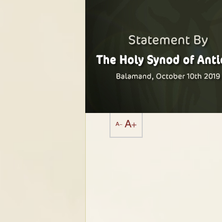
A+
A-