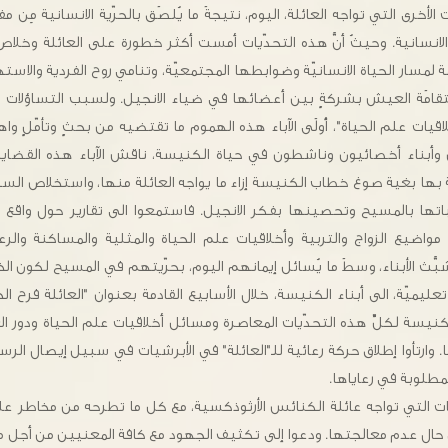
 الأخرى التي تواجه العائلة، اليوم، نتيجةَ ما يُلصَق بالحرّية الانسانية مِن م
 والانسانية. وحيثُ أنَّ هذه التحدّيات أمست أكثر خطورة على العائلة وخلا
سار الحياة الانسانيّة وضوابطها المجتمعيّة، وتنامي روح الفردية والاستهلاك
تقامَة العيش بشركةٍ بين أعضائها في ضياء الانجيل. ولسبب التساؤلات ا
اقيات علم الحياة"، أَولَى الآباء هذه الهموم ما تقتضيه من بحثٍ وتأمّلٍ 
وأبناء أخصائيون وناشطون في حياة الكنيسة، ناقش الآباء هذه القضايا،
 بها بغية صوغ خطاب الكنيسة إزاء ما يواجه العائلة منها، واستخلاص الس
تها بالمسيح وتحصينها بفكر الانجيل. فاستمعوا الى تقارير حول واقع ا
واضيع الزواج والتربية وأخلاقيات علم الحياة والمثلية والمساكنة والرعاية
ّث الأبناء، وسطَ ما يُسائل إيمانهم اليوم، بحرّيتهم في المسيح لكون الخلاص 
 تعليميّة، الى أبناء الكنيسة، خلال الأسابيع القادمة بعنوان "العائلة فرح 
الكنيسة لكلِّ هذه التحدّيات المعاصرة ومسائل أخلاقيات علم الحياة ودور ا
 وارتأوا إطلاق حركة رعائية للـ"العائلة" في الأبرشيات في سبيل إيصال الرس
مطلوبة في رعاياها.
ات التي تواجه عائلة الكنائس الأرثوذكسية، مع كل ما تطرحه من مخاطر عل
 حال عدم معالجتها. ودعوا إلى تكثيف الجهود مع كافة المعنيين من أجل مد