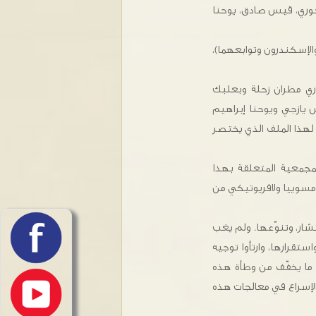
وري، قيس صادق، يوحنا
لإسكندرون وتوابعهما)،
ري مطران زحلة وبعلبك
 يازجي ويوحنا إبراهيم
لهذا الملف الذي يختصر
مجمعية المتعلقة بهذا
مسوييا ولافريوتيكي من
نتشار، وتنوّعها. ولم يغب
ستقرارها، وارتأوا توجيه
 ما يخفّف من وطأة هذه
 الإسراع في معالجات هذه