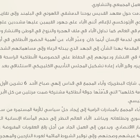
عمل المجمعي والتشاوري.
 قدمت حول معهد القديس يوحنا الدمشقي اللاهوتي في البلمند وإلى تقارير 
اكي الأرثوذكسي للإعلام. أثنى الآباء على جهود القيمين عليها مشددين عل
في العالم. كما تداول الآباء في ملف الهجرة والنزوح في الوطن والانتشار و
 لخدمة الإنسان أينما كان. وعبّر الآباء عن أهمية الحضور الأنطاكي في أبر
رير المقدمة بهذا الشأن، إلى الجهد الذي يبذله الرعاة وإلى مساهماتهم 
 في الانتشار ودعوتهم إلى الحفاظ على الخصوصية الأنطاكية الراسخة ف
 وقرر الآباء إعادة تشكيل المجلس التأديبي الاكليريكي الاستئنافي بعد 
وفي إطار المجمع الأنطاكي، شارك البطريرك
مة كللهما" التي قدّمَتْها جوقة أنطاكية مشتركة ضمت مرتلين من كل الأبرش
لرئيسي.
اء المجمع بالمبادرات الرامية إلى إيجاد حلّ سياسي للأزمة المستمرة من سن
ي وتطلعاته. ويناشد الآباء العالم النظر إلى حجم المأساة الإنسانية 
ار الاقتصادي. ويدعون إلى العمل الجاد من أجل رفع العقوبات المفروضة
ة عيشهم وصحتهم، وإلى توفير الشروط الملائمة لعودة النازحين والمهجرين