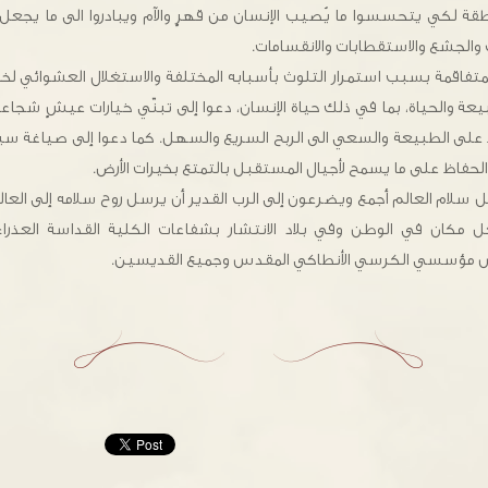
ة لكي يتحسسوا ما يُصيب الإنسان من قهرٍ والآم ويبادروا الى ما يجعل الع
ف والجشع والاستقطابات والانقسامات.
 المتفاقمة بسبب استمرار التلوث بأسبابه المختلفة والاستغلال العشوائي لخير
بيعة والحياة، بما في ذلك حياة الإنسان، دعوا إلى تبنّي خيارات عيشٍ شجاع
لى الطبيعة والسعي الى الربح السريع والسهل. كما دعوا إلى صياغة سي
فاظ على ما يسمح لأجيال المستقبل بالتمتع بخيرات الأرض.
جل سلام العالم أجمع ويضرعون إلى الرب القدير أن يرسل روح سلامه إلى العا
ل مكان في الوطن وفي بلاد الانتشار بشفاعات الكلية القداسة العذرا
مؤسسي الكرسي الأنطاكي المقدس وجميع القديسين.