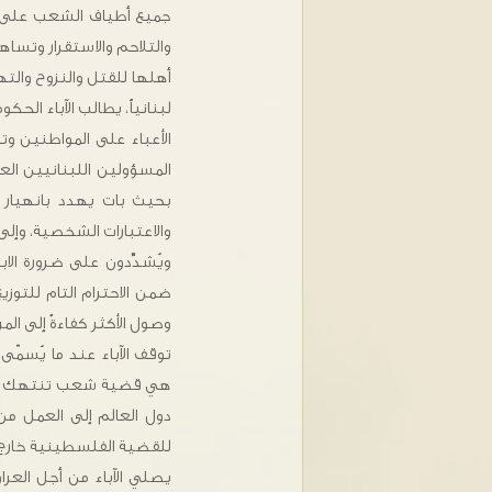
جميع أطياف الشعب على ا
والتلاحم والاستقرار وتسا
أهلها للقتل والنزوح والته
لبنانياً، يطالب الآباء ا
الأعباء على المواطنين و
المسؤولين اللبنانيين ال
بحيث بات يهدد بانهيار ا
والاعتبارات الشخصية، وإلى 
ويُشدِّدون على ضرورة الا
ضمن الاحترام التام للتو
وصول الأكثر كفاءةً إلى ا
توقف الآباء عند ما يُسمّ
هي قضية شعب تنتهك أبسط 
دول العالم إلى العمل من أ
للقضية الفلسطينية خارج إ
يصلي الآباء من أجل العر