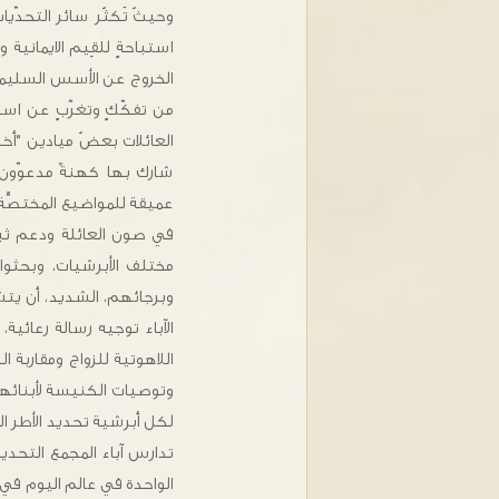
وحيثُ تَكثُر سائر التحدّيات
استباحةٍ للقِيم الايمانية
الخروج عن الأسس السليمة لم
من تفكّكٍ وتغرّبٍ عن اس
العائلات بعضُ ميادين "أخل
شارك بها كهنةٌ مدعوّون 
عميقة للمواضيع المختصَّة
في صون العائلة ودعم ثبا
مختلف الأبرشيات، وبحثوا م
وبرجائهم، الشديد، أن يتشبَ
الآباء توجيه رسالة رعائية،
اللاهوتية للزواج ومقاربة 
وتوصيات الكنيسة لأبنائها.
لكل أبرشية تحديد الأطر ال
تدارس آباء المجمع التحدي
الواحدة في عالم اليوم في