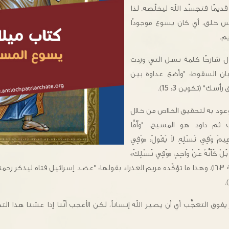
يمًا فتجسّد الله ليخلّصه. لذا
س خلق، أي كان يسوع موجودًا
م.
 شارحًا كلمة نسل التي وردت
أبان السقوط: "وأضع عداوة بين
" (تكوين 3: 15).
عود به لتحقيق الخلاص من خلال
م داود هو المسيح. "وَأَمَّا
اهِيمَ وَفِي نَسْلِهِ. لاَ يَقُولُ: «وَفِي
، بَلْ كَأَنَّهُ عَنْ وَاحِدٍ: «وَفِي نَسْلِكَ»
الَّذِي هُوَ الْمَسِيحُ." (غلاطية ١٦:٣). وهذا ما تؤكّده مريم العذراء بقولها: "عضد إسرائيل فتاه لي
فوق التعجُّب أي أن يصير الله إنساناً، لكن الأعجب أنّنا إذا عشنا هذا ال