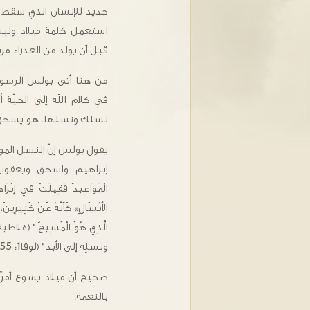
جديد للإنسان الذي سقط قد
استعمل كلمة ميلاد ولي
قبل أن يولد من العذراء مري
من هنا أتى بولس الرسول
في كلام الله إلى الحيّة 
نسلك ونسلها. هو يسحق رأسك
يقول بولس إنّ النسل المو
إبراهيم واسحق ويعقوب ث
الْمَوَاعِيدُ فَقِيلَتْ فِي إِبْرَ
الأَنْسَالِ» كَأَنَّهُ عَنْ كَثِيرِينَ
ونسلِه إلى الأبد" (لوقا1: 55).
صحيح أن ميلاد يسوع أمرٌ ي
بالنعمة.