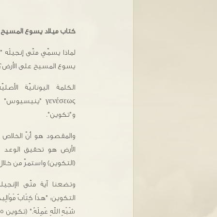
كتاب ميلاد يسوع المسيح
يسوع المسيح على الأرض؟
الكلمة اليونانيّة الأص
γενέσεως "ينيسيو
و"تكوين".
والمقصود هو أنّ الخلاص
الأرض هو تحقيق الوعد الذ
(التكوين) واستمرّ من خلال
وتضعنا آية متّى الإنجي
التكوين: "هذَا كِتَابُ مَوَالِيدِ آد