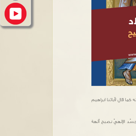
ذكر رحمته كما قال لآبائنا ابراهيم
تجسّد الإلهيّ نصبح آلهة