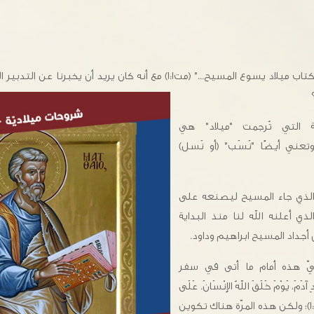
لماذا يسمّي متّى إنجيلَه "كتاب ميلاد يسوع المسيح..." (مت١:١) مع أنه كان يريد 
ليّة التي تُرجمت "ميلاد" هي
س" وتعني أيضًا "نَسَب" (أو نَسل)
 الذي جاء المسيح ليصنعه على
ي أعلنه الله لنا منذ البداية
 أجداد المسيح ابراهيم وداود.
ليّ هذه أمام ما أتى في سفر
َمَ، يَوْمَ خَلَقَ اللهُ الإِنْسَانَ. عَلَى
شَبَهِ اللهِ عَمِلَهُ." (تكوين ١:٥)؛ ولكن هذه المرّة هناك تكوين