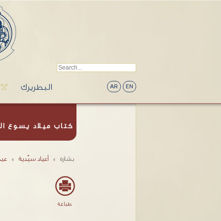
البطريرك
AR
EN
كتاب ميلاد يسوع ا
بشارة
»
أعياد سيّدية
»
عيد
طباعة