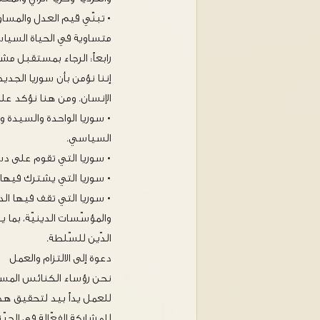
• تبنّي قيم العدل والمساو
متساوية في الحياة السياسي
رابعاً: الرجاء بمستقبل مش
إننا نؤمن بأن سوريا الجد
الإنسان. ومن هنا نؤكد على
• سوريا الواحدة والسيدة 
السياسي.
• سوريا التي تقوم على دست
• سوريا التي يشترك فيها 
• سوريا التي تقف فيها الد
والمؤسّسات الدينيّة، بما
الدّين للسّلطة.
دعوة إلى الالتزام والعمل
نحن رؤساء الكنائس المسيحي
للعمل يداً بيد لتحقيق هذه
للمشاركة الفعّالة في الحيّ