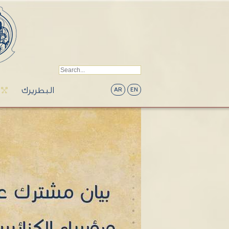
البطريرك
AR
EN