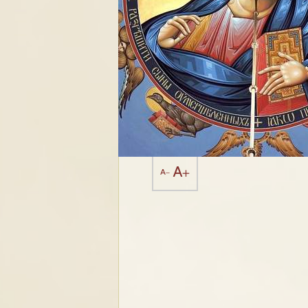
A+
A-