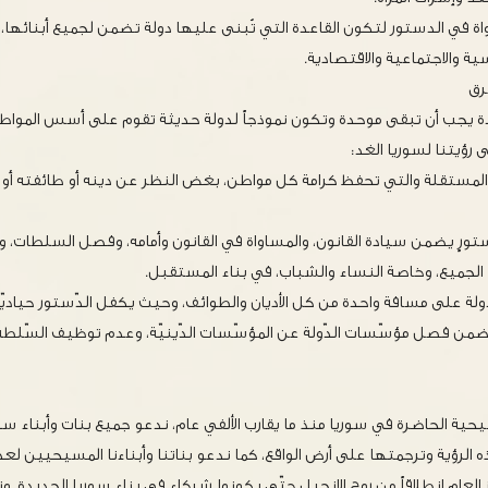
اة في الدستور لتكون القاعدة التي تُبنى عليها دولة تضمن لجميع أبنائها، م
ة والاجتماعية والاقتصادية.
رق
يدة يجب أن تبقى موحدة وتكون نموذجاً لدولة حديثة تقوم على أسس المواط
 رؤيتنا لسوريا الغد:
والمستقلة والتي تحفظ كرامة كل مواطن، بغض النظر عن دينه أو طائفته أو قو
ورٍ يضمن سيادة القانون، والمساواة في القانون وأمامه، وفصل السلطات، واح
الجميع، وخاصة النساء والشباب، في بناء المستقبل.
ولة على مسافة واحدة من كل الأديان والطوائف، وحيث يكفل الدّستور حياديّة ال
 يضمن فصل مؤسّسات الدّولة عن المؤسّسات الدّينيّة، وعدم توظيف السّلطة ل
ة الحاضرة في سوريا منذ ما يقارب الألفي عام، ندعو جميع بنات وأبناء سوري
 الرؤية وترجمتها على أرض الواقع، كما ندعو بناتنا وأبناءنا المسيحيين لعد
ز العام انطلاقاً من روح الإنجيل حتّى يكونوا شركاء في بناء سوريا الجديدة. 