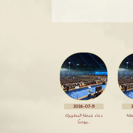
2026-07-11
معة
دعاء غبطةِ البطريرك
يوحنّا…