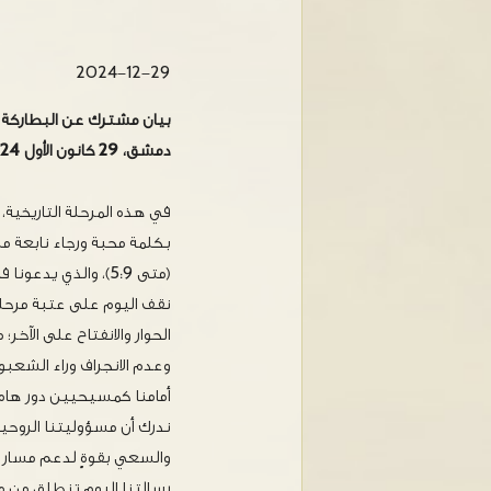
2024-12-29
بيان مشترك عن البطاركة 
دمشق، 29 كانون الأول 2024
في هذه المرحلة التاريخية
بكلمة محبة ورجاء نابعة م
(متى 5:9)، والذي يدعونا في هذا الزمن الميلادي لأن نكون رسل سلام على الأرض.
نقف اليوم على عتبة مرحلة 
الحوار والانفتاح على الآخر
وعدم الانجراف وراء الشعبوية
أمامنا كمسيحيين دور هام
ندرك أن مسؤوليتنا الروحية
والسعي بقوةٍ لدعم مسار ا
رسالتنا اليوم تنطلق من م