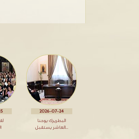
15
2026-07-24
البطريرك يوحنا
لق
العاشر يستقبل…
ا