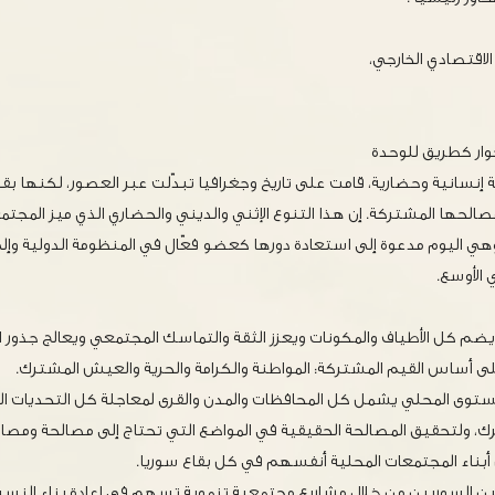
الاقتصادي الخارجي،
لحوار كطريق للوحدة
 إنسانية وحضارية، قامت على تاريخ وجغرافيا تبدّلت عبر العصور، لكنها بقيت
حها المشتركة. إن هذا التنوع الإثني والديني والحضاري الذي ميز المجتم
ي اليوم مدعوة إلى استعادة دورها كعضو فعّال في المنظومة الدولية وإلى 
الأوسع.
ضم كل الأطياف والمكونات ويعزز الثقة والتماسك المجتمعي ويعالج جذور ا
لى أساس القيم المشتركة: المواطنة والكرامة والحرية والعيش المشترك.
مستوى المحلي يشمل كل المحافظات والمدن والقرى لمعاجلة كل التحديات ا
ك، ولتحقيق المصالحة الحقيقية في المواضع التي تحتاج إلى مصالحة ومصار
أبناء المجتمعات المحلية أنفسهم في كل بقاع سوريا.
بين السوريين من خلال مشاريع مجتمعية تنموية تسهم في إعادة بناء النسيج