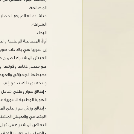
المصالحة،
مناشدة العالم رفع الحصار 
الشراكة،
الرجاء.
أولاً: المصالحة الوطنية وا
إن سوريا هي بلاد ذات هوية
العيش المشترك لضمان مصال
هو مصدر غناها وقوتها. وه
محيطها الجغرافي والعربي 
ولتحقيق ذلك، ندعو إلى:
• إطلاق حوار وطني شامل ي
الهوية الوطنية السورية ع
• إطلاق ورش حوار على ال
الاجتماعي والعيش المشتر
التعافي المشترك من قبل 
• العمل على تعزيز الثقة 