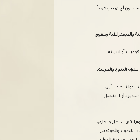
ن دون أي تمييز، فرصاً
نة والديمقراطية وحقوق
ميته أو انتمائه
ترام التنوع والحريات.
دّولة تجاه الدّين
لدّين، أو استغلال
ا، في الداخل والخارج،
م الانطواء والخوف بل
ونناشد المجتمع الدولي