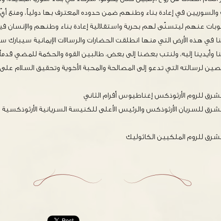
 والسوريين في إعادة بناء وطنهم ضمن حدوده المعترف بها دولياً، ومنع أيّ
قوبات عنهم ليتسنّى لهم بحرية واستقلالية إعادة بناء وطنهم والإنسان فيه
عنا في هذه الأرض التي منها انطلقت الحضارات والرسالات الإيمانية سيبارك
نا وأيدينا إليه، ولنتب بعضنا إلى بعض، طالبين القوة والحكمة للمضي قدما
ين لرسالته التي تدعو إلى المصالحة والمحبة الأخوية وتحقيق السلام على ا
شرق للروم الأرثوذكس إغناطيوس أفرام الثاني
شرق للسريان الأرثوذكس والرئيس الأعلى للكنيسة السريانية الأرثوذكسية ف
شرق للروم الملكيين الكاثوليك