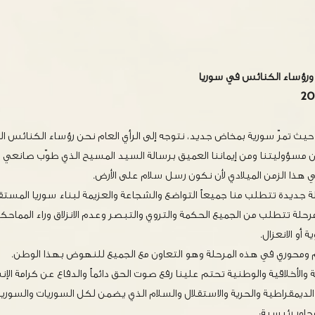
ورؤساء الكنائس في سوريا
، حيث تمرّ سورية بمخاض جديد، نتوجه إلى الرأي العام نحن رؤساء الكنائس 
ن مسؤوليتنا ومن إيماننا العميق برسالة السيد المسيح الذي طوّب صانعي ال
جديدة تتطلب منا جميعاً التواضع والشجاعة والعزيمة لبناء سوريا المستقبل
؛ مرحلة تتطلب من الجميع الحكمة والتروي والتبصر وعدم الانزلاق وراء المماحك
 أو الانعزال.
 ومحوري في هذه المرحلة وهو التعاون مع الجميع للنهوض بهذا الوطن.
 والأخلاقية والوطنية تحتم علينا رفع صوت الحق دائماً والدفاع عن كرامة ال
لديمقراطية والحرية والاستقلال والسلام الذي يضمن لكل السوريات والسو
حاور رئيسية: