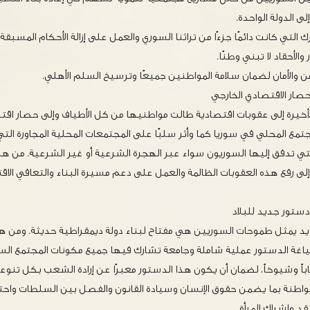
ى الدولة الواحدة.
 التي كانت دائمًا جزءًا من تراثنا السوري والعمل على إزالة الأحكام المسب
ر والأحقاد لا تبني وطنًا.
أمن والأمان لضمان سلامة المواطنين جميعًا وترسيخ السلم الأهلي.
لحصار الاقتصادي الخارجي
أخيرة إلى عقوبات اقتصادية طالت مواطنيها من كل الأطياف وإلى حصار اقتص
تمع المحلي في سوريا كما وأثر سلبًا على المجتمعات المحلية المجاورة التي
التي تدفق إليها السوريون سواء عبر الهجرة الشرعية أو غير الشرعية. من هنا
إلى رفع هذه العقوبات الظالمة والعمل على دعم مسيرة البناء والتعافي ال
 دستور جديد للبلاد
د يمثل طموحات السوريين هي مفتاح لبناء دولة ديمقراطية حديثة. ومن ه
ياغة الدستور عملية شاملة وجامعة تشارك فيها جميع مكونات المجتمع الس
شباباً وشيوخاً، لضمان أن يكون هذا الدستور معبرًا عن إرادة الشعب بكل تنوعه
لمواطنة بما يضمن حقوق الإنسان وسيادة القانون والفصل بين السلطات واحترا
قد وإشراك المرأة.