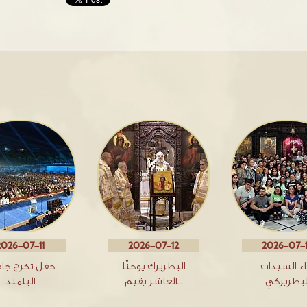
2026-07-11
2026-07-12
2026-07-
اء السيدات
البطريرك يوحنّا
حفل تخرج جا
لبطريركي
العاشر يقيم…
البلمند