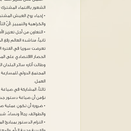
الشعور بالانتماء المشترك إل
• إحياء روح العيش المشترك
والكراهية والتمييز، لأنّ الثأ
• التعاون من أجل تعزيز ال
ثانياً: مناشدة العالم رفع ا
تعرضت سوريا في الفترة ال
الحصار الاقتصادي على المج
وطالت آثاره سائر البلدان 
المجتمع الدولي للمسارعة 
العمل.
ثالثاً: المشاركة في صياغة
نؤمن أن صياغة دستور جدي
• ضرورة أن تكون عملية ص
والطوائف، رجالاً ونساءً، 
• التزام الدستور بمبادئ ا
والفردية وحرية الرأي والمعت