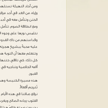
ومن آحاد التهيئة تستلهم
وإياه، من الغد في أحد مرف
الختن وتتأمل معه في أحد ا
ومع انطلاقة الصوم، تتأمل 
نتلمس نورها على وجوه ال
وقداستهم من ذاك القدوس 
عليه محبةً ببشريةٍ هجرت
وتتعلم معها أن التوبة هي 
كل ذلك، كي تلاقي ختنها 
آلامه الخلاصية وتناجيه في جن
القبور.
هذه مسيرة الكنيسة وهذا 
تُترجم أفعالاً.
نرفع صلاتنا في هذه الأيام 
القلوب رجاءه الصالح ويغر
بجبروت صمته ظلامَ هذا الع