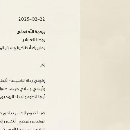
2025-02-22
برحمة الله تعالى
يوحنا العاشر
بطريرك أنطاكية وسائر ال
إلى
إخوتي رعاة الكنيسة الأنط
وأبنائي وبناتي حيثما حلو
أيها الإخوة والأبناء الروحيون 
في الصوم الكبير يناجي كل
المقدس تمضي النفس إلى ا
النفس عريسها المسيحَ الإل