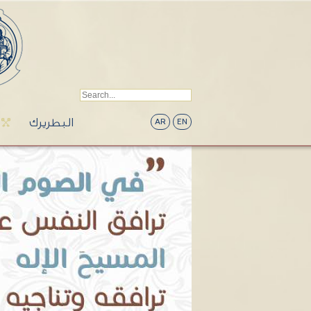
البطريرك
AR
EN