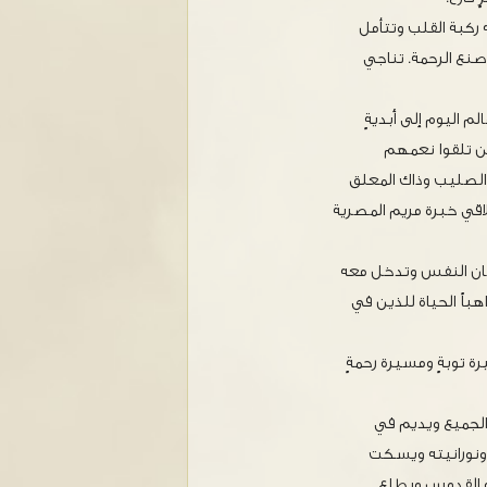
ركبة القلب وتتأمل
صنع الرحمة. تناجي
م اليوم إلى أبديةٍ
ين تلقوا نعمهم
الصليب وذاك المعلق
قي خبرة مريم المصرية
صان النفس وتدخل معه
واهباً الحياة للذين في
توبةٍ ومسيرة رحمةٍ
ك الجميع ويديم في
 ونورانيته ويسكت
ره القدوس ويطلع