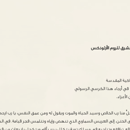
مشرق للروم الأرثوذكس
اكية المقدسة
ا في أرجاء هذا الكرسي الرسولي
الأعزاء،
ٌّ منا رب الخلاص وسيد الحياة والموت ويقول له ومن عمق النفس: يا رب ارحم
لختن، إلى العريس السماوي الذي تنهض وإياه وتتلمس فجر قيامة. في الص
ه. ترافقه وتناجيه في مسلك توبةٍ يتكلل بدرب آلامٍ ويتكحل بانبعاثٍ من قبرٍ