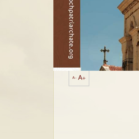
A+
A-