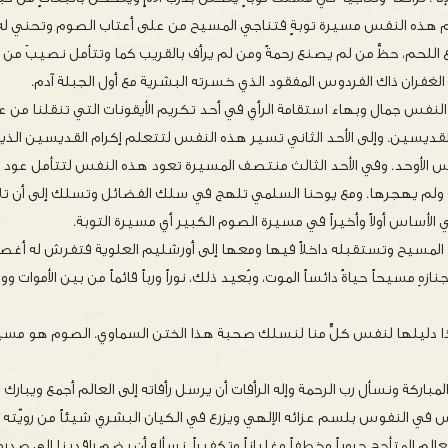
 هذه النفس مسيرة توبةٍ فتناجي المسيح من على أعتاب الصوم وتحني له 
ع اللحم، حظَّ من لم يصنع رحمةً ومن لم يرأف بالقريب كما وتتأمل نصيبَ من 
لغفران ذاك الفردوس المفقود الذي خسرته البشرية مع أول الجبلة آدم.
النفس جمال وبهاء استقامة الرأي في أحد تكريم الأيقونات التي تنقلنا من عال
قديسين. وإلى الأحد الثاني تسير هذه النفس لتتعلم إكرام القديسين الذ
الأوحد. وفي الأحد الثالث منتصف المسيرة تعود هذه النفس لتتأمل عود 
ه ولم يهجرها. ومع يوحنا السلمي تلهج في سلك الفضائل وتسلك إلى أن تلا
الأساس أولاً وأخيراً في مسيرة الصوم الكبير أي مسيرة التوبة.
المسيح وتستقبله داخلاً فيها ومعها إلى أورشليم العلوية فتفرش له أغ
ازهِ مسيحاً حياةً دائساً الموت، وبُعيد ذلك، نوراً ورباً قائماً من بين الأموات و
دليلها لنفس كلٍّ منا لنسلك صحبة هذا الختن السماوي. الصوم هو مسيرة 
المباركة ونسأل رب الرحمة وإله الرأفات أن يرسل رأفاته إلى العالم أجمع ويبار
س في النفوس بلسم عزائه الإلهي ويزرع في الكيان البشري شيئاً من رويّته
الم المتأجج حروباً وخطفاً وغلياناً وتكفيراً. نسأله أن يضم راقدينا إلى صد