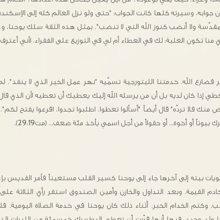
 جوابه، وسيرته كلها كانت الجواب: "حتى ولو نزل العالم كله إلى الإسكند
دّسة ولا أنضب كنوز الله التي لا تنضب". بمثل هذه الثقة سلك يوحنا، وغالب
ي منا تكون الغلبة: لك في العطاء أم لي في التوزيع على الفقراء، لأني أعت
ضارع الله. خدمتنا الليتورجية تسمّيه "نهر عمل الخير الذي لا ينفذ". لم ير
عطي إذا كان لديه بل أن من يرسله الله إليك يعطيك أن تعطيه لأن الذي ق
أن يقترض منك فلا تردّه" قال أيضاً "أسألوا تعطوا، اطلبوا تجدوا، اقرعوا يفتح ل
 بيوتاً أو أخوة... أو حقولاً من أجل اسمي يأخذ مئة ضعف... (مت29:19).
ت بيته إلى آخرها جاء إلى يوحنا كسير القلب مستعيناً فأمر القديس ب
دم القيمة. وبعد التداول والخازن وأمين الصندوق استقر رأي الثلاثة على
 وكتم الخدام الخبر. أثناء ذلك كان يوحنا في خدمة الصلاة اليومية. فلم
ها ولد وحيد، فيها أنها قرّرت أن تعطي البطريرك خمسمئة من الليرات الذ