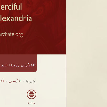
القدّيس يوحنا الرح
ليتورجيا
»
قدّيسون
»
الق
طباعة