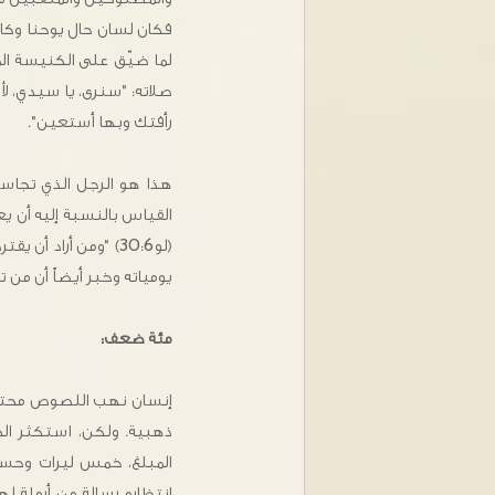
فكان لسان حال يوحنا وكان
لما ضيّق على الكنيسة المق
صلاته: "سنرى، يا سيدي، لأ
رأفتك وبها أستعين".
هذا هو الرجل الذي تجاسر ف
القياس بالنسبة إليه أن ي
(لو30:6) "ومن أراد 
يومياته وخبر أيضاً أن من ترك
مئة ضعف:
إنسان نهب اللصوص محتويا
ذهبية. ولكن، استكثر الخا
المبلغ، خمس ليرات وحسب.
انتظاره رسالة من أرملة ل