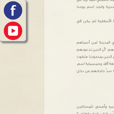
ندرية واتخذ اسم يوحنا
ا الأسقفية لم يكن في
في المدينة لمن أسماهم
بهم: "أن الذين تدعونهم
 الذين يمنحوننا ملكوت
سبعة آلاف وخمسماية اسم.
سة سدّ حاجاتهم من دخل
 خبره وأضحى للمساكين
هيّن ولكن كيف يفعلون؟