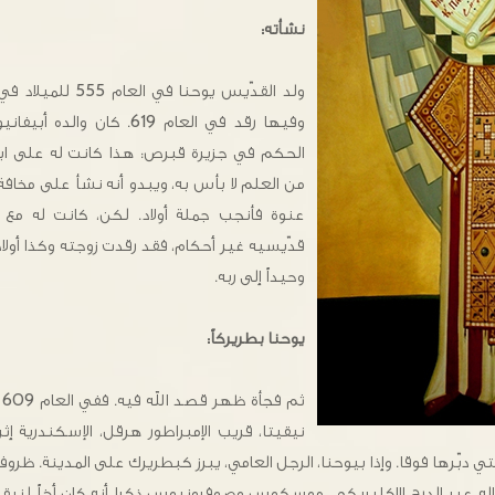
نشأته:
ولد القدّيس يوحنا في
وفيها رقد في العام 619. كان
الحكم في جزيرة قبرص: هذا كانت له على اب
من العلم لا بأس به، ويبدو أنه نشأ على مخافة ال
عنوة فأنجب جملة أولاد. لكن، كانت له مع ر
قدّيسيه غير أحكام، فقد رقدت زوجته وكذا أولاد
وحيداً إلى ربه.
يوحنا بطريركاً:
نيقيتا، قريب الإمبراطور هرقل، الإسكندرية إ
التي دبّرها فوقا. وإذا بيوحنا، الرجل العامي، يبرز كبطريرك على المدينة. ظروف
قاله عبر الدرج الإكليريكي. موسكوس وصوفرونيوس ذكرا أنه كان أخاً لنيقي