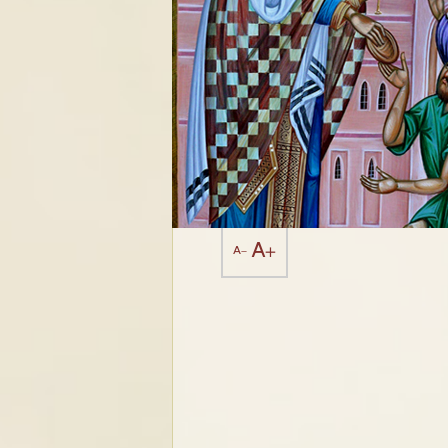
A+
A-