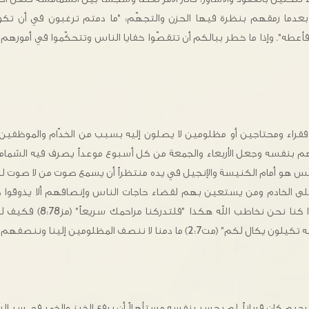
بعدما رمقهم بنظرة فيها الحزن والتجهّم: "ما دمتم ترغبون في أن تكونو
أعطه". وإذا ما خطر ببالكم أن تتقصّوا خفايا الناس وتتحكّموا في أموره
 فقراء ومحتاجين أو مظلومين لا يصلون إليه بسبب من الخدّام والموظفين و
م بنفسه وجعل الأربعاء والجمعة من كل أسبوع موعداً يصرف فيه الشمامسة
جلس هو أمام الكنيسة والإنجيل في يده منتظراً أن يسمع صوت من لا صوت لهم
ى الخادم ومن يستعين بهم لقضاء حاجات الناس وإنصافهم ألا يذوقوا طع
يؤمرون به. وكان يقول: "إذا كنا ن
) ما دمنا لا ننصف المظلومين إلينا وننصفهم سريعاً؟".
رحيم كان قرباناً. لم يحسب نفسه مستأهلاً أن يرفع الخبز والخمر في سر ا