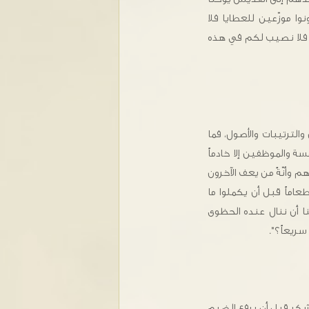
ا موزّعين للعطايا فلا
م فلا نصيب لكم في هذه
الترتيبات والأصول، فما
 والموظفين إلا خادماً
 وأنّةً من يعف الآخرون
اماً قبل أن يكملوا ما
حن نخاطب الله هكذا "فلتدركنا مراحمك سريعاً" (مز8:78) فكيف لنا أن ننال عنده الحظوى
لشكر قبل أن يرفع الضيم