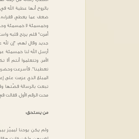
بالروح أنها عطية الله في
ضعف عما يعطي فقراءه. ف
وخمسمئة لا خمسمئة وحسب
أمرت" فلم يرتح قلبه واس
جديد وقال لهم: "إن لله 
أرسل الله لنا خمسمئة عو
الأمر، وتتعلموا أنتم ألا 
تعطينا". فأسرعت وحضرت ل
المبلغ الذي عزمت على إعط
تبعث بالرسالة فضّتها وق
محت الرقم الأول، فقالت ف
من يستحق:
ولم يكن يوحنا ليميّز ب
لغيرهن. ولكن كانت هؤلاء 