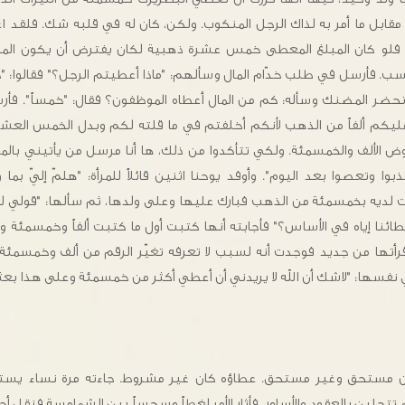
 مقابل ما أمر به لذاك الرجل المنكوب. ولكن، كان له في قلبه شك. فلقد اعت
لو كان المبلغ المعطى خمس عشرة ذهبية لكان يفترض أن يكون المبلغ 
. فأرسل في طلب خدّام المال وسألهم: "ماذا أعطيتم الرجل؟" فقالوا:
تحضر المضنك وسأله: كم من المال أعطاه الموظفون؟ فقال: "خمساً". فأ
عليكم ألفاً من الذهب لأنكم أخلفتم في ما قلته لكم وبدل الخمس العش
ض الألف والخمسمئة. ولكي تتأكدوا من ذلك، ها أنا مرسل من يأتيني بالم
تكذبوا وتعصوا بعد اليوم". وأوفد يوحنا اثنين قائلاً للمرأة: "هلمّ إليّ ب
ديه بخمسمئة من الذهب فبارك عليها وعلى ولدها، ثم سألها: "قولي لي، 
ائنا إياه في الأساس؟" فأجابته أنها كتبت أول ما كتبت ألفاً وخمسمئة و
رأتها من جديد فوجدت أنه لسبب لا تعرفه تغيّر الرقم من ألف وخمسمئة 
ي نفسها: "لاشك أن الله لا يريدني أن أعطي أكثر من خمسمئة وعلى هذا بعث
ين مستحق وغير مستحق. عطاؤه كان غير مشروط. جاءته مرة نساء يستج
تتحلين بالعقود والأساور، فأثار الأمر لغطاً وسجساً بين الشمامسة فنقل أ