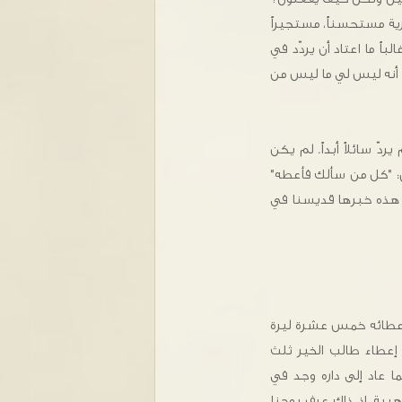
رية مستحسناً، مستجيراً
اً ما اعتاد أن يردّد في
رف أنه ليس لي ما ليس من
دّ سائلاً أبداً. لم يكن
ال: "كل من سألك فأعطه"
كم". هذه خبرها قديسنا في
إعطائه خمس عشرة ليرة
 إعطاء طالب الخير ثلث
ا عاد إلى داره وجد في
هبية. إذ ذاك عرف يوحنا