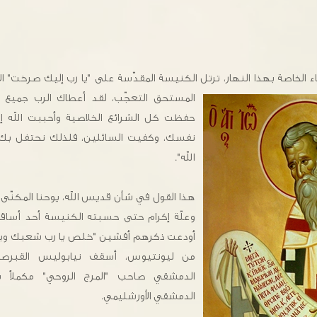
الخاصة بهذا النهار، ترتل الكنيسة المقدّسة على "يا رب إليك صرخت" الأنش
المستحق التعجّب، لقد أعطاك الرب
جميع 
حفظت كل الشرائع الخلاصية وأحببت الله إلى
نفسك، وكفيت السائلين، فلذلك نحتفل بك ا
الله".
هذا القول في شأن قديس الله، يوحنا المكنّى ب
وعلّة إكرام حتى حسبته الكنيسة أحد أساقف
أودعت ذكرهم أفشين "خلص يا رب شعبك وبارك 
من ليونتيوس، أسقف نيابوليس القبر
الدمشقي صاحب "المرج الروحي" مكملاً
الدمشقي الأورشليمي.