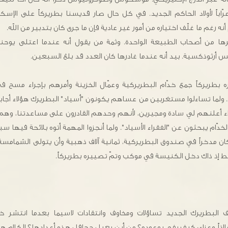
اباً لأولاد الحاكم الجديد. في كل حال صار قديسنا بطريركاً على الإسك
نه رغم ما غلّف اختياره من أمور غير عادية فإن ما جرى كان بتدبير من الله.
رها من أصحاب الطبيعة الواحدة. وثمة من يقول أنه عندما اعتلى يوحن
 أرثوذكسية. بيد أنه عندما غادرها كان العدد قد بلغ السبعين.
 بطريركاً جمع خدّام البطريركية وعمّال الخزينة وأمرهم بإجراء مسح 
حداً. ولما تساءلوا مستغربين من عساهم يكونون "أسياد" البطريرك هؤلاء أجا
اء أعلنهم لي سادة ومجيرين، لأنهم وحدهم القادرون على مساعدتنا، وهم
لخدّام يبحثون عن "الفقراء الأسياد". ولما أنجزوا المهمة أتوه بلائحة فيها 
 كان مدخراً في صندوق البطريركية، ثمانية آلاف ذهبية وأن يتولى الشمام
 فقط إذ ذاك دخل الكنيسة في موكب وتمّ تصييره بطريركاً.
ف البطريرك الجديد تساؤلات ومخاوف وانتقادات لاسيما بعدما انتشر
اذاً وعزاء: كيف يفي بوعوده؟ من أين يعيل جحافل هذه أعدادها؟ الكلام 