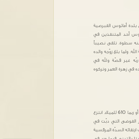
 العام 555 للميلاد في بلدة أماثوس القبرصية
 والده أبيفانيوس أحد المتنفذين في
نه سطوة. تلقى نصيباً
له. ولما بلغ زوّجه والده
بّه غير قصّة ولله في
ه في زهرة العمر وتركوه
ثم فجأة ظهر قصد الله فيه. ففي العام 609 أو ربما 610 للميلاد انتزع
ثر الفوضى التي دبّت في
 ارتقائه السدّة المرقسية
تا بالتبني فيما ورد في