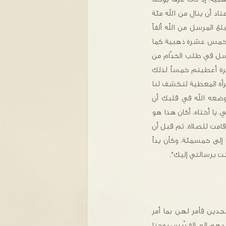
اد أن ينال من الله مئة
المرسل من الله ألفاً
 "خمس عشرة ذهبية كما
رسل في طلب الخدّام من
رة أعطيتم خمساً لذلك
رأة المعطية لتكشف لنا
ما وضعه الله في قلبك أن
يا أختاه، أكان هذا هو
قامت للصلاة. ثم قبل أن
إلى خمسمئة، وكأن يداً
ت برسالتي إليك".
دين فأمر لهن بما أمر
حدهم إلى القدّيس يوحنا