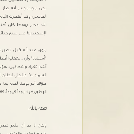
نص ليونتيوس أنه صار عرّ
الخامس. وقد أظهرت الأيام أ
بلاد مصر يومها كان أكث
الإسكندرية غير سبع كنائس
يروى عنه أنه قبل تصييره
"أسياده" وأن لا يغفلوا أ
أنتم فقراء وشحاذين، هؤل
السماوات". وللحال انطلق ا
هؤلاء أمر يوحنا لهم بما
البطريركية، يوماً فيوماً.
ثقته بالله:
وكان لا بد أن يثير تصر
والمضنوكين والمتعبين مل