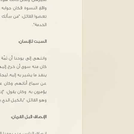
واقع النسوة فكان جوابه 
تعصوا القائل: "من سألك ف
الخدمة".
السبت للإنسان:
وانتهى إلى يوحنا أن ثمّة
كان منه سوى أن خرج إليه
ينفذ ما يشير به إليه، لي
عن سماع أناتهم. وكان عل
وهو القائل: "بالكيل الذي به تكيلون يكال لكم" (مت2:7
الإنصاف قبل القربان:
إنصاف الناس عند يوحنا ال