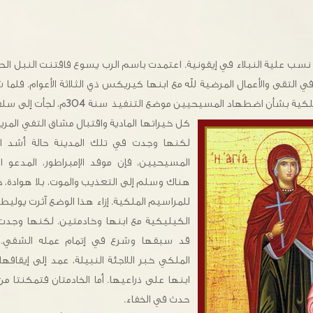
نسب علية النبلاء في إيقونية. اعتمدت باسم الرب يسوع فاقتنت النبل ال
 في التقى والأعمال المرضية لله مع ابنها كيريكس ذي الثلاثة الأعوام. فلم
لكية بشأن اضطهاد المسيحيين موضع التنفيذ سنة 304م، لجأت
إلى سلف
كل خيراتها المادية واقتبال مشاق التفي المري
لكنها وجدت في تلك المدينة حالة أشد ا
المسيحيين، فإن موفد الإمبراطور، المدعو 
هناك وسلم إلى التعذيب والموت، بلا هوادة، 
للمراسيم الملكية. إزاء هذا الوضع آثرت يول
الكيليكية مع ابنها وخادمتين. لكنها وجدت
قد سبقها وشرع في إتمام عمله الشقي. و
الملكي خبر اللاجئة النبيلة، عمد إلى إيقاف
ابنها على ذراعيها. أما الخادمتان فتمكنتا من 
حدث في الخفاء.