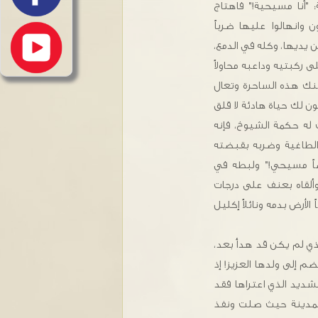
"أنا مسيحية!" فاهتاج
ن وانهالوا عليها ضرباً
ن يديها، وكله في الدمع،
ركبتيه وداعبه محاولاً
نك هذه الساحرة وتعال
كون لك حياة هادئة لا قلق
 له حكمة الشيوخ، فإنه
الطاغية وضربه بقبضته
ضاً مسيحي!" ولبطه في
ألقاه بعنف على درجات
أرض بدمه ونائلاً إكليل
الذي لم يكن قد هدأ بعد،
 إلى ولدها العزيز! إذ
لشديد الذي اعتراها فقد
المدينة حيث صلت ونفذ