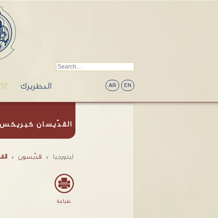
البطريرك
AR
EN
القدّيسان كيريكس 
ليتورجيا
»
قدّيسون
»
الق
طباعة