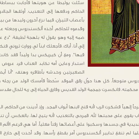
سئلت يوليطا عن هويتها فأجابت ببساطة: 
الحاكم ودفعها إلى التعذيب. أوثقها الجلادو
بأعصاب الثيران، فيما نزع آخرون وليدها من بي
وقدموه للحاكم. أخذه ألكسندروس وجعله على 
ضمه إليه وهو يقول له بلهجة لطيفة: "دع ع
إلي أنا، أباك، فأجعلك ابناً لي ووارث ثروتي فت
فيها". ومع أن كيريكس بدا وليداً فقد كانت
استدار وعاين أمه تكابد العذاب فرد عروض 
الصغيرتين وخدشه بأظافره وهتف: "أنا أي
س متوجعاً. كل هذا حوّل رفق الموفد سُخطاً فأمسك الولد من رجله و
حكمته، فانكسرت جمجمة الولد القديس وفارق الحياة إلى ربه للحال مقدساً ال
ً إلهياً فشكرت الرب لأنه فتح لابنها أبواب المجد. وإذ أدينت من الحاكم، 
 يقوى على محبتها لله، فمرحى بالتعذيب لأنه يتيح لها، بالعكس، أن تنضم
حديدية في جسدها وسكبوا على أعضائها زفتاً مغلياً. أما هي فرغم الألم ا
فلما لم تنفع تدابير ألكسندروس أمر بقطع رأسها. وقد أخذت إلى خارج 