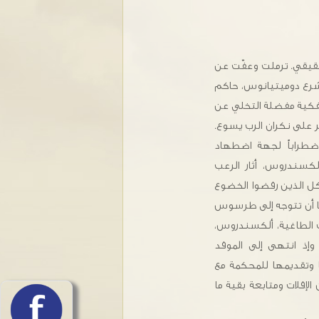
حقيقي. ترملت وعفّت عن
ا شرع دوميتيانوس، حاكم
كية مفضلة التخلي عن
ر على نكران الرب يسوع.
ضطراباً لجهة اضطهاد
الكسندروس، أثار الرعب
كل الذين رفضوا الخضوع
يطا أن تتوجه إلى طرسوس
 الطاغية، ألكسندروس،
إذ انتهى إلى الموفد
ها وتقديمها للمحكمة مع
الإفلات ومتابعة بقية ما