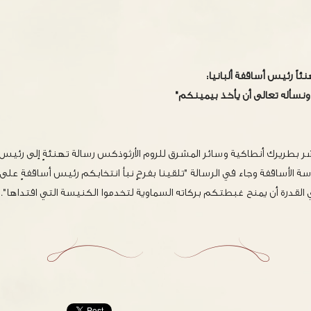
ئاً رئيس أساقفة ألبانيا:
 ونسأله تعالى أن يأخذ بيمينكم"
ر بطريرك أنطاكية وسائر المشرق للروم الأرثوذكس رسالة تهنئةٍ إلى رئيس أ
الأساقفة وجاء في الرسالة "تلقينا بفرحٍ نبأ انتخابكم رئيس أساقفةٍ على تير
القدرة أن يمنح غبطتكم بركاته السماوية لتخدموا الكنيسة التي افتداها".