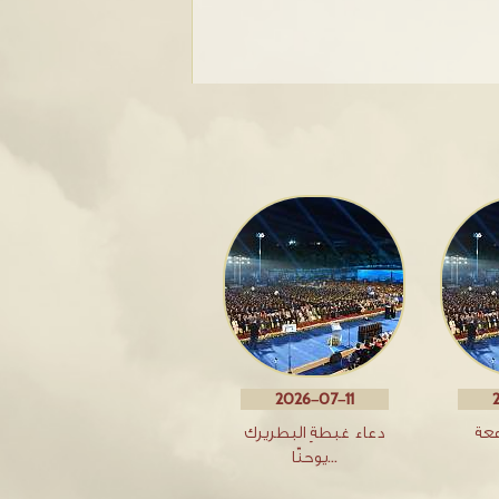
2026-07-11
معة
دعاء غبطةِ البطريرك
يوحنّا…