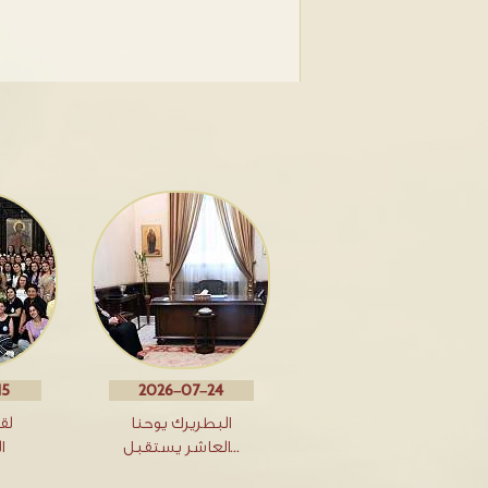
15
2026-07-24
البطريرك يوحنا
لق
العاشر يستقبل…
ا