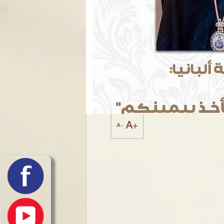
A+
A-