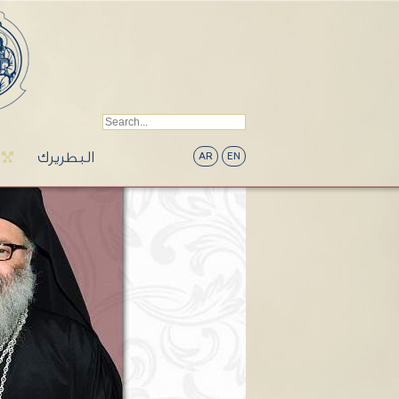
البطريرك
AR
EN