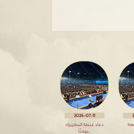
2026-07-11
معة
دعاء غبطةِ البطريرك
يوحنّا…