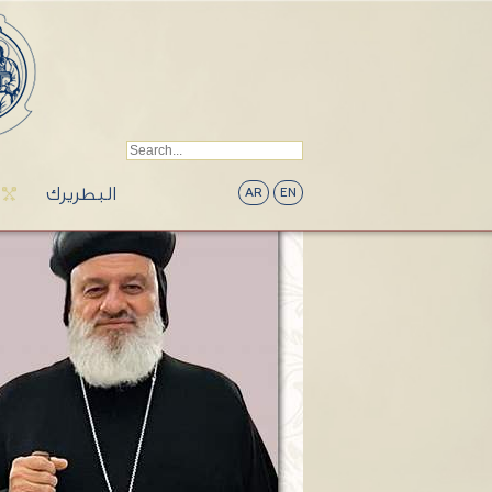
البطريرك
AR
EN