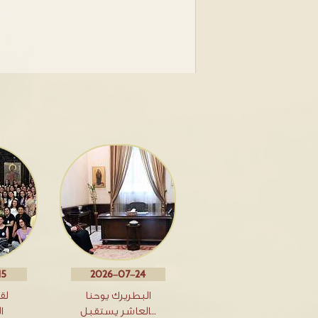
15
2026-07-24
البطريرك يوحنا
لق
العاشر يستقبل…
ا