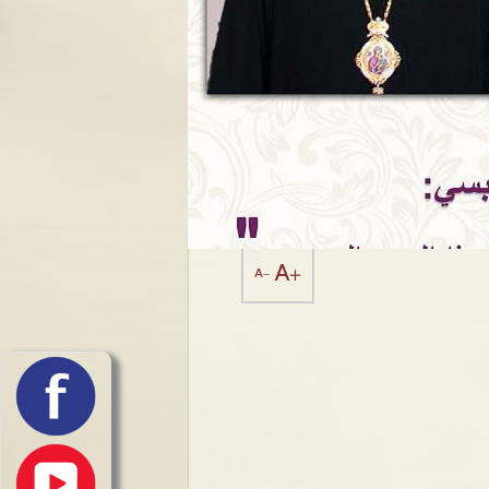
A+
A-