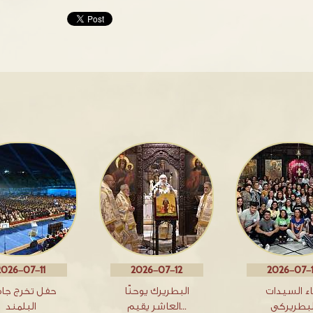
2026-07-11
2026-07-12
2026-07-
اء السيدات
البطريرك يوحنّا
حفل تخرج جا
لبطريركي
العاشر يقيم…
البلمند