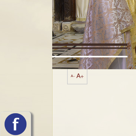
A+
A-