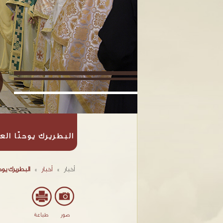
البطريرك يوحنّا الع
أخبار
»
أخبار
»
البطريرك يوحن
صور
طباعة