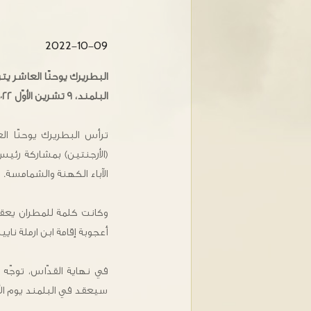
2022-10-09
البطريرك يوحنّا العاشر يتر
البلمند، ٩ تشرين الأوّل ٢٠٢٢
ترأس البطريرك يوحنّا ال
(الأرجنتين) بمشاركة رئي
الآباء الكهنة والشمامسة.
وكانت كلمة للمطران يعقو
أعجوبة إقامة ابن ارملة نايي
في نهاية القدّاس، توجّه
سيعقد في البلمند يوم الأربعاء المق