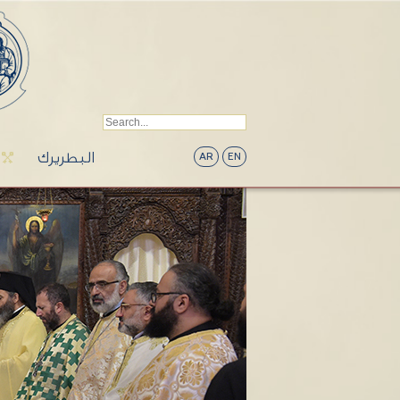
البطريرك
AR
EN