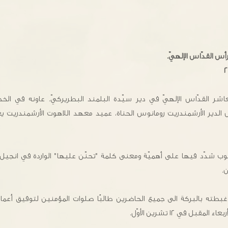
أس القدّاس الإلهيّ.
عاشر القدّاس الإلهيّ في دير سيّدة البلمند البطريركيّ. عاونه في الخ
س الدير الأرشمندريت رومانوس الحناة، عميد معهد اللاهوت الأرشمندريت
ب شدّد فيها على أهميّة ومعنى كلمة "تحنّن عليها" الواردة في انجيل 
ن.
 غبطته بالبركة الى جميع الحاضرين طالبًا صلوات المؤمنين لتوفيق أعما
بل في ١٢ تشرين الأوّل.