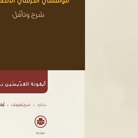
أيقونة القدّيسَي
بشارة
»
شرح أيقونات
»
أيق
طباعة