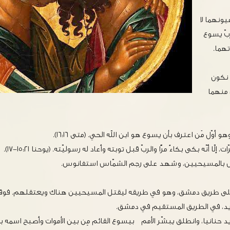
ونهما لا
ربّ يسوع
هما.
 نكون
منهما
أوّل مَن اعترف بأن يسوع هو ابن الله الحي. (متى ١٦:١٦).
 إلّا أنّه بكى بكاءً مرًّا والربّ قبل توبته وأعاد له رسوليّته. (يوحنا ١٥:٢١-١٧).
ل بالمسيحيين، وشهد على رجم الشمّاس استفانوس.
ه على طريق دمشق، وهو في طريقه ليقتل المسيحيين هناك ويعتقلهم. فوق
يد، في الطريق المستقيم في دمشق.
د حنانيا، وانطلق يبشّر الأمم بيسوع القائم مِن بين الأموات وأصبح اسمه 