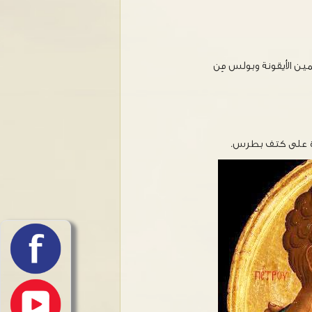
ن الأيقونة وبولس مِن
هرة على كتف بطرس.