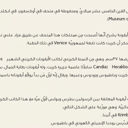
Museum of
قونة يشرح أنّها أصبحت مِن ممتلكات هذا المتحف عن طريق مزاد علني تم 
يت كانت تابعة لجمهوريّة Venice في تلك الحقبة.
طول الأي
(+١٤٥٠م) والذي عاش في Heraklion (Candia سابقًا) عاصمة جزيرة كريت، وله أيقونات بغا
ريت وباطموس ورودوس وغيرها. ويقال إنّه اوّل مَن بدأ يوقّع أيقوناته باس
يقونة المعانقة بين الرسولين بطرس وبولس لأوّل مرّة مع هذا الكاتب الكري
ئريّة، وهي موزّعة على الشكل التالي:
القدّيس يوحنا الإنجيلي اللاهوتي في باطموس.