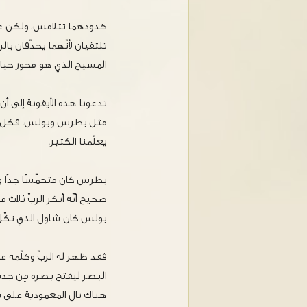
خدودهما تتلامس، ولكن عي
تلتقيان لأنّهما يحدّقان بال
المسيح الذي هو محور حيات
تدعونا هذه الأيقونة إلى أن
مثل بطرس وبولس. فكل 
يعلّمنا الكثير.
بطرس كان متحمّسًا جدًا وهو 
صحيح أنّه أنكر الربّ ثلاث مرّات،
بولس كان شاول الذي نكّ
فقد ظهر له الربّ وكلّم
البصر ليفتح بصره مِن جد
هناك نال المعمودية على ي