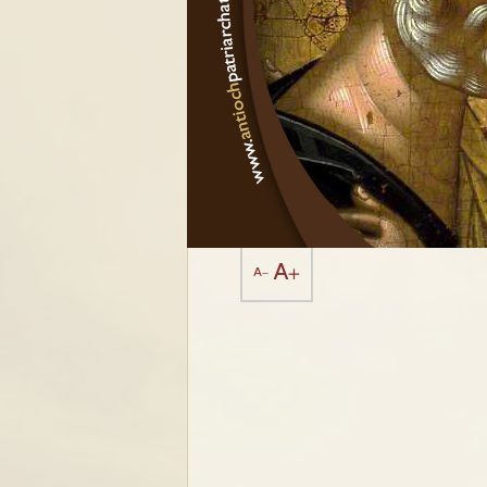
A+
A-