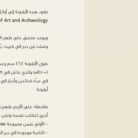
 Art and Archaeology).
ويوجد ملصق على ظهر الأي
وصلت مِن دير في كريت. يٌذكر أن كر
في عدّة كنائس وأديار في ك
أيقونة.
ملاحظة: على الأرجح ظهرت أ
أخرى للكاتب نفسه ولكن دا
- الأولى ضمن مجموعة Krimbas في أثينا.
- الثانية موجودة في دير 