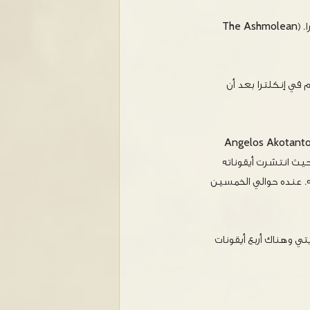
تعود هذه الأيقونة إلى أوائل القرن الخامس عشر ميلاديّ، ومحفوظة في متحف في أوكسفورد في انكلترا. (The Ashmolean
في إنكلترا بعد أن
قونة ٤٦.٤ سم وعرضها ٣٧سم. وهي مِن النمط الكريتي لكاتب الأيقونات الكريتي الشهير Angelos Akotantos
ية الجمال، بحيث انتشرت أيقوناته
مه. عنده حوالي الخمسين
تي وهناك أربع أيقونات