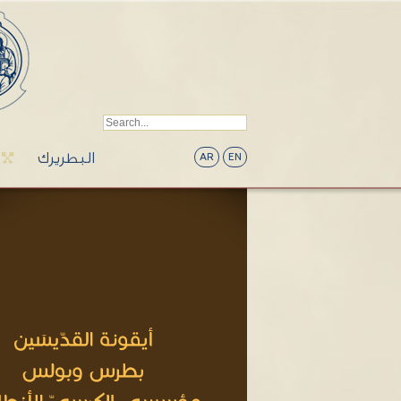
البطريرك
AR
EN