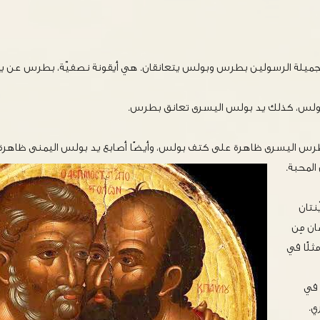
لجميلة الرسولين بطرس وبولس يتعانقان. هي أيقونة نصفيّة، بطرس عن يمي
ولس، كذلك يد بولس اليسرى تعانق بطرس.
رس اليسرى ظاهرة على كتف بولس، وأيضًا أصابع يد بولس اليمنى ظا
 المحبة.
نتان
ن مِن
ثلًا في
 في
ي.