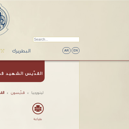
البطريرك
AR
EN
القدّيس الشهيد ف
ليتورجيا
»
قدّيسون
»
الق
طباعة