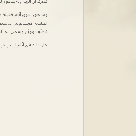
فعرف أنّ الرّبّ الإله يدعوه 
وما هي سوى أيّام قليلة ح
الحاكم افريكانوس للاستجوا
فضُرب وجرّح وسجن، ثم ألقي
كان ذلك في أيّام الإمبراطور ترايان