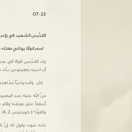
07-23
القدّيس الشهيد في رؤسا
اسم فوقا يوناني معناه
ولد القدّيس فوقا في مد
أب اسمه بامفيلوس، بنّاء م
كان والده وثنيّاً ثمّ اهت
منّ الله عليه، منذ المعم
أسقفاً على موطنه وقام ين
والقوّة" ‏(ا كورنثوس 2: 4)
جاءه صوت يقول له: إنّ كأ