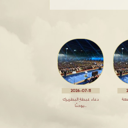
2026-07-11
معة
دعاء غبطةِ البطريرك
يوحنّا…