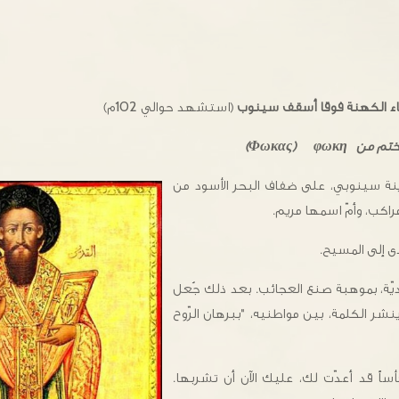
ء الكهنة فوقا أسقف سينوب
‏(استشهد حوالي 102م)
 ختم من
φωκη)
Φωκας)
ينة سينوبي، على ضفاف البحر الأسود من
راكب، وأمّ اسمها مريم.
دى إلى المسيح.
وديّة، بموهبة صنع العجائب. بعد ذلك جُعل
شر الكلمة، بين مواطنيه، "ببرهان الرّوح
ساً قد أعدّت لك، عليك الآن أن تشربها.