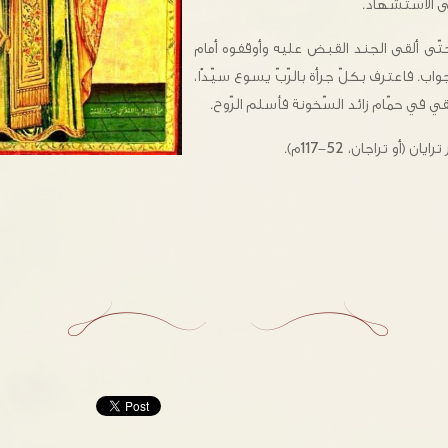
إلى الاستشهاد.
تّى ألقى الجند القبض عليه وأوقفوه أمام
ب. فاعترف بكلّ جرأة بالرّبّ يسوع سيّدًا،
 في حمّام زائد السّخونة فأسلم الرّوح.
 (أو تراجان، 52-117م).