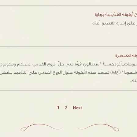
أيقونة القدّيسة بربارة
 على إشارة الفيديو أعلاه
نة العنصرة
وحات_أرثوذكسية "ستنالون قوّة متى حلّ الروح القدس عليكم وتكونون
لي شهودًا" (أع٨:١) تجسّد هذه الأيقونة حلول الروح القدس على التلاميذ بشكل
نة…
1
2
Next