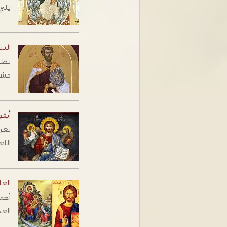
يلي 
النب
‭‬‭‬‭‬‭‬‭
أيقو
تعر
اللغة
العل
أهمي
العه