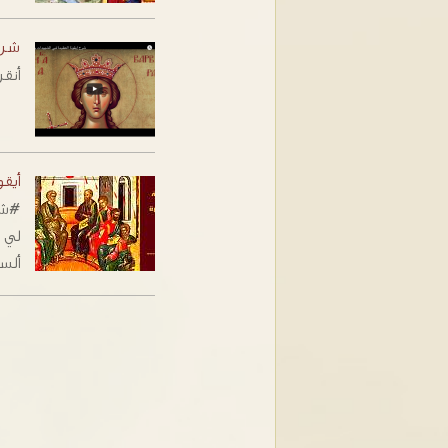
شرح 
أنقر
أيقو
#شر
ألس