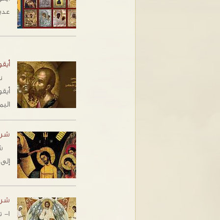
عديد
أيق
نشا
أيق
الي
شرح 
‬إلى‭ ‬القرن‭ ‬الثالث‭ ‬عشر‭ ‬محفوظة‭ ‬في‭ ‬دير‭ ‬سيّدة‭…
شرح
١- ت