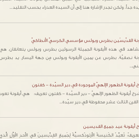
ة جداً، ولكن تجدر الإشارة هنا إلى أن السيدة العذراء بحسب التقليد…
ونة القدّيسَين بطرس وبولس مؤسسي الكرسيّ الأنطاكيّ
هد في هذه الأيقونة الجميلة الرسولين بطرس وبولس يتعانقان. هي
ونة نصفيّة، بطرس عن يمين الأيقونة وبولس مِن جهة اليسار. يد بطرس
منى…
أيقونة الظهور الإلهيّ الموجودة في دير السيّدة - كفتون
 أيقونة عيد جميع القديسين
عريفٌ: تُعيِّدُ الكَنيسةُ الأُرثوذُكسيَّةُ لِجَميعِ القِدِّيسينَ في الأَحدِ الأوَّلِ الَّذي