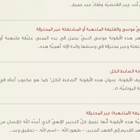
أحد عِيدِ العَنصرَة. ومَفادُ عيد جميع…
يّ موسى والعليقة الملتهبة أو المشتعلة غير المحترقة
تظهر‭ ‬هذه‭ ‬الأيقونة‭ ‬موسى‭ ‬النبيّ‭ ‬يحمل‭ ‬في‭ ‬يده‭ ‬اليمنى‭ ‬عليّقة ملتهبة أ
مشتعلة وغير محترقة ‬في‭ ‬وسطها والدة الإله. أهميّة هذه…
نة الضابط الكل
يف الأيقونة: عنوان هذه الأيقونة "الضابط الكل" كما هو مكتوب أعلاه في
 اليونانيّة: ο…
يقة (الملتهبة) غير المحترقة
ّة هذه الأيقونة أنّها تجمع كلّ التدبير الإلهيّ الذي أعدّه الله للإنسان من
د القديم إلى العهد الجديد: - ظهور الله. - اسم الله. - تحقيق وعد…