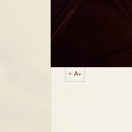
A+
A-