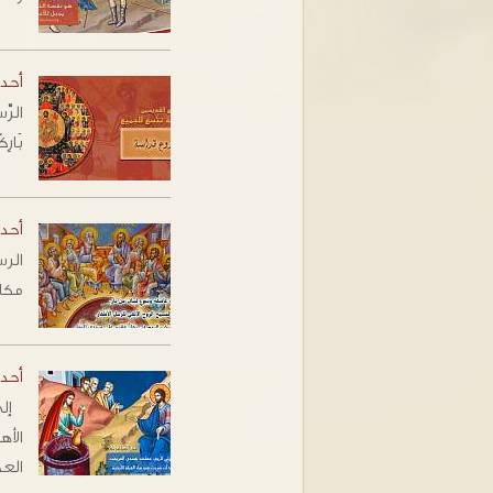
أحد
بَارِ
أحد
مكان
أحد 
إلى
الأ
الع