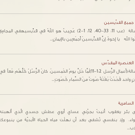
 جميع القدّيسين
الرِّسالة (عب 11: 33-40، 12: 1-2) عَجِيبٌ هو اللهُ في قدِّيسيهفي المجامِعِ
كُوا الله يا إخوةُ، إنَّ القدِّيسينَ أَجمَعِين بالإيمانِ…
 العنصرة المقدّس
الرسالة:(أعمال الرُّسل 1:2-11)لَمَّا حَلَّ يومُ الخَمسينَ، كانَ الرُّسُلُ كُلُّهُم مَعاً في
ٍ واحد فَحَدَثَ بَغْتَةً صَوتٌ منَ السَّماءِ كَصَوتِ…
السامرية
 بئر يعقوب أتيتُ بجرّتي عساي أروي عطش جسدي الّذي ألهبته
هواء، وإذ بنفسي تُشفى بعد أن نهلَت مياه الحياة الأبديّة من ينبوعك
ذب…