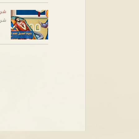
شرح 
شرح إ