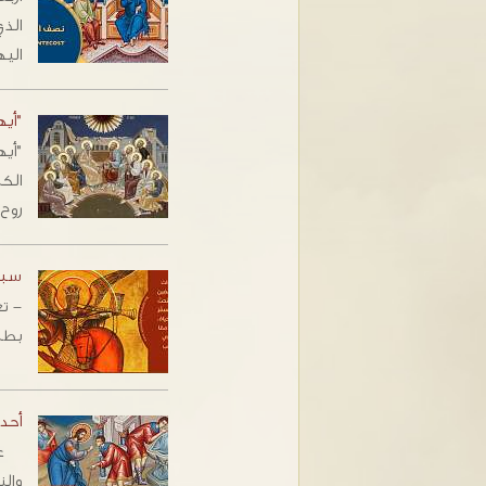
الذ
الي
"أيه
"أي
الكن
روح
سبتَ
- تع
بطبي
أحد 
عبر
والن