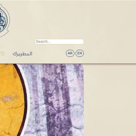
البطريرك
AR
EN