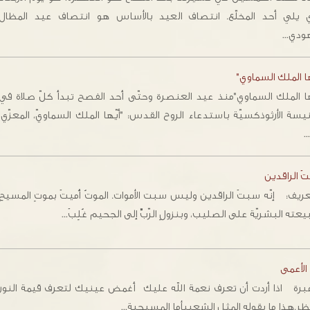
ي يلي أحد المخلّع. انتصاف العيد بالأساس هو انتصاف عيد المظال
هودي…
ا الملك السماوي"
ها الملك السماوي"منذ عيد العنصرة وحتّى أحد الفصح تبدأ كلّ صلاة في
يسة الأرثوذكسيّة باستدعاء الروح القدس: "أيّها الملك السماويّ، المعزّي،
…
 الراقدين
ريف: إنّه سبتَ الراقدين وليس سبت الأموات. الموتُ أُميتَ بموتِ المسيحِ
عته البشريّة على الصليب، وبنزولِ الرّبِّ إلى الجحيم غُلِبَ…
الأعمى
ة اذا أردت أن تعرف نعمة الله عليك أغمض عينيك لتعرف قيمة النور
ظر.هذا ما يقوله المثل الشعبيأما المسيحية…