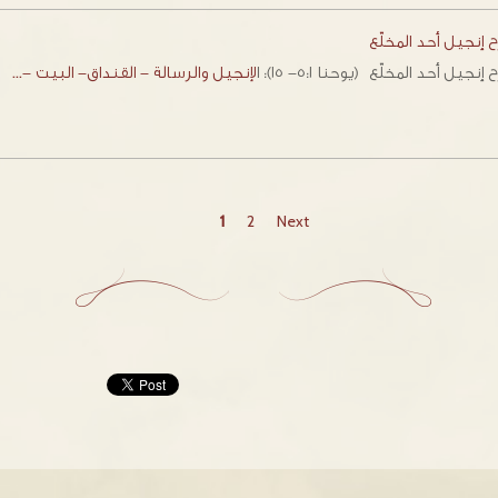
إنجيل أحد المخلّع
نجيل أحد المخلّع (يوحنا ٥:١- ١٥): ا
لإنجيل والرسالة - القنداق- البيت -…
1
2
Next