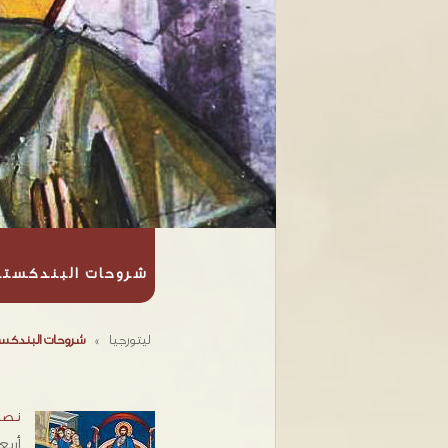
شروحات البندكستا
ليتورجيا
»
شروحات البندكست
نصف
أر