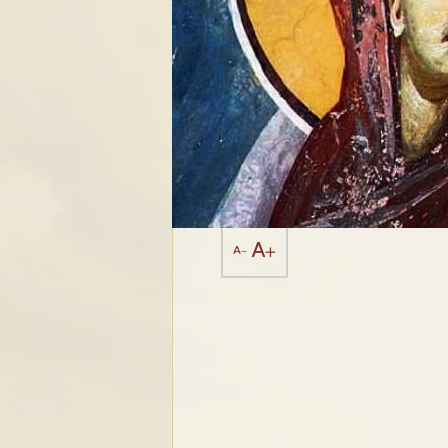
A+
A-