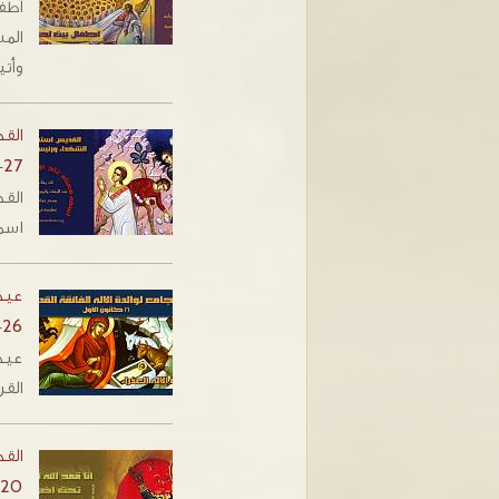
أطف
الم
وأتي
الق
-27
الق
اسمه م
عيد 
-26
عيد 
القر
الق
-20