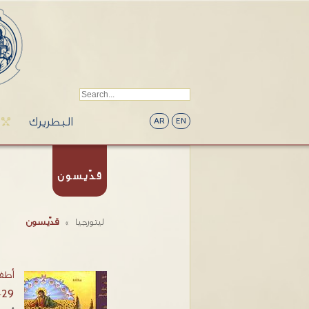
البطريرك
AR
EN
قدّيسون
ليتورجيا
»
قدّيسون
أطف
-29