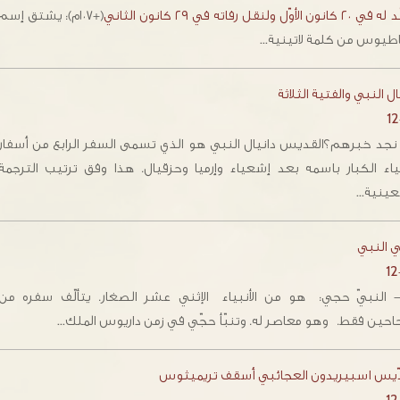
 كانون الأوّل ولنقل رفاته في ٢٩ كانون الثاني
(+١٠٧م): يشتق إسم
اطيوس من كلمة لاتينية…
ال النبي والفتية الثلاثة
12
 نجد خبرهم؟القديس دانيال النبي هو الذي تسمى السفر الرابع من أسفار
نبياء الكبار باسمه بعد إشعياء وإرميا وحزقيال. هذا وفق ترتيب الترجمة
عينية…
 النبي
12
لنبيّ حجي: هو من الأنبياء الإثني عشر الصغار. يتألّف سفره من
احين فقط. وهو معاصر له. وتنبّأ حجّي في زمن داريوس الملك…
دّيس اسبيريدون العجائبي أسقف تريميثوس