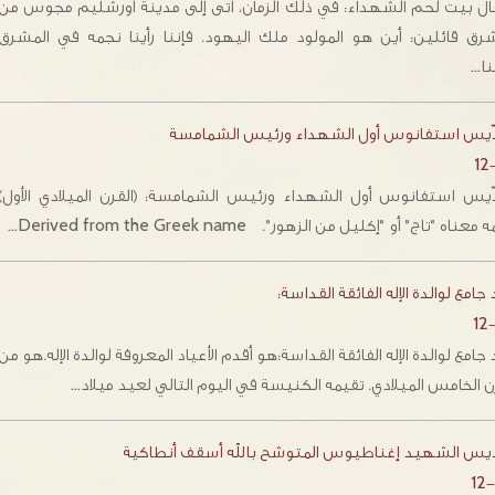
ال بيت لحم الشهداء: في ذلك الزمان، أتى إلى مدينة أورشليم مجوس من
شرق قائلين: أين هو المولود ملك اليهود. فإننا رأينا نجمه في المشرق
نا…
دّيس استفانوس أول الشهداء ورئيس الشمامسة
12
دّيس استفانوس أول الشهداء ورئيس الشمامسة: (القرن الميلادي الأول)
عناه "تاج" أو "إكليل من الزهور". Derived from the Greek name…
جامع لوالدة الإله الفائقة القداسة:
12
جامع لوالدة الإله الفائقة القداسة:هو أقدم الأعياد المعروفة لوالدة الإله.هو من
ن الخامس الميلادي. تقيمه الكنيسة في اليوم التالي لعيد ميلاد…
ديس الشهيد إغناطيوس المتوشح بالله أسقف أنطاكية
12