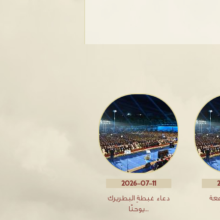
2026-07-11
معة
دعاء غبطةِ البطريرك
يوحنّا…