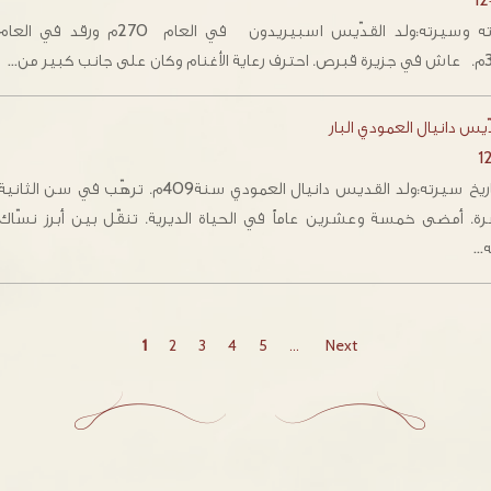
12
ولادته وسيرته:ولد القدّيس اسبيريدون في العام 270م ورقد في العا
ى جانب كبير من…
ّيس دانيال العمودي البار
1
+ تاريخ سيرته:‏ولد القديس دانيال العمودي سنة409م. ترهّب في سن الثانية
ة. أمضى خمسة وعشرين عاماً في الحياة الديرية. تنقّل بين أبرز نسّاك
ه…
1
2
3
4
5
...
Next