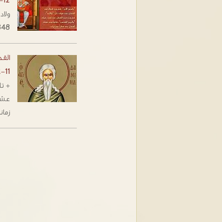
-12
348م. عاش في جزيرة قبرص. احترف رعاية الأغنام وكان عل
القد
2-11
عشر
زمان