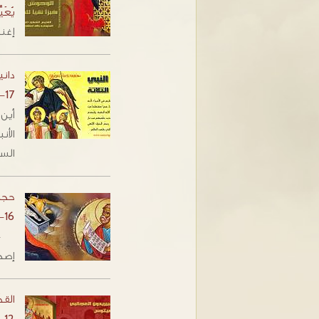
يُعَيَّد له في ٢٠
إغن
داني
-17
أين
الأ
الس
حجي
-16
- ا
إصح
الق