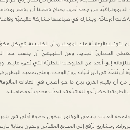
الديموغرافيّة من جهة أخرى، يحتاج شعبنا أن يشعر بمضام
ّة كانت أم عامّة، ويشارك في صياغتها مشاركة حقيقيّة وفاعلة.
ابع التوثبات الرعائيّة عند المؤمنين، أن الكنيسة، في كل مكوّنا
معطى الحضاريّ الجديد. ومن الطبيعيّ أن يذهب هذا التفك
زماته إلى أبعد من الطروحات النظريّة التي نُجْمِع عليها، وي
 أن تُنَفَّذَ في الأبرشيّات بروح الوحدة، وعلى صعيد البطريركيّ
كّر من أن يقيم الفرق بين ما هو أصيل في العادات المألوفة 
ن الظروف الحضاريّة والثقافيّة قد تعدّت محدوديّة مضامينه.
اضحة الغايات، يسعى المؤتمر ليكون خطوة أولى في بلورة 
ت، ومشاريع، تُرْفع إلى المجمع المقدّس وتكون بمثابة خارط