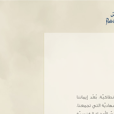
كيّة. بُعْد إيماننا
هاديّة التي تجمعنا،
ّر الأوضاع الكنسيّة