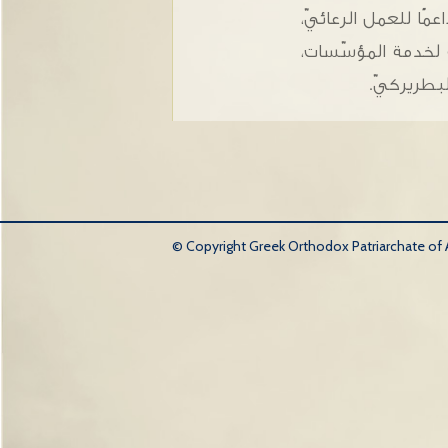
ًا للعمل الرعائيّ،
ة لخدمة المؤسّسات،
لبطريركيّ.
© Copyright Greek Orthodox Patriarchate of An