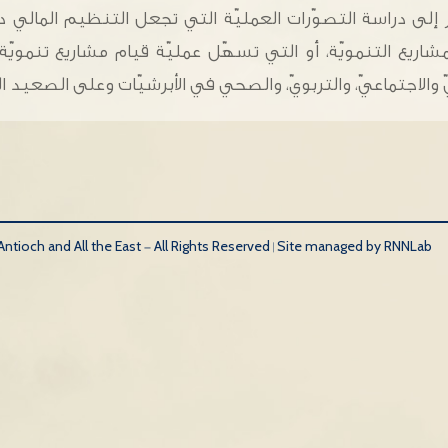
 دراسة التصوّرات العمليّة التي تجعل التنظيم المالي داعم
ريع التنمويّة، أو التي تسهّل عمليّة قيام مشاريع تنمويّ
 والاجتماعيّ، والتربويّ، والصحي في الأبرشيّات وعلى الصعيد ا
tioch and All the East - All Rights Reserved |
Site managed by RNNLab