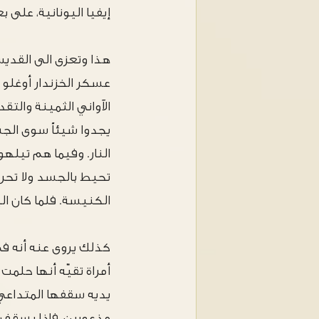
إيفيا اليونانية، على بعد 49 كم شمالي خال
عسكر الخزندار أوغلو
الآواني الثمينة والتق
يجدوا شيئاً سوى الج
النار. وفيما هم تيلهو
تحيط بالجسد ولا تحرق
الكنيسة. فلما كان الي
أمراة تقيّه أنها حلم
يديه سقفها المتداعي”
مذعورين، فإذا بسقف ا