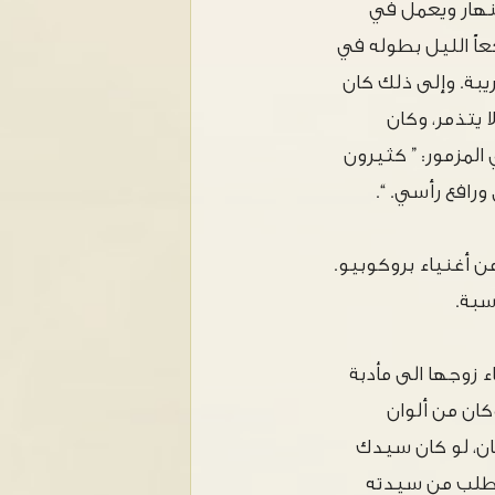
نهار ويعمل في
كعاً الليل بطوله في
ة. وإلى ذلك كان
 يتذمر، وكان
المزمور: ” كثيرون
رافع رأسي. “.
من أغنياء بروكوبيو.
سبة.
 زوجها الى مأدبة
كان من ألوان
فان، لو كان سيدك
ك طلب من سيدته