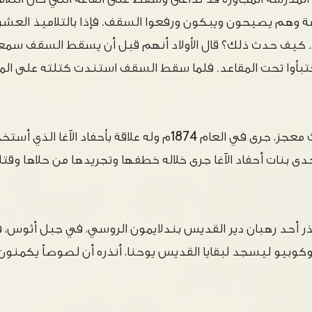
 وهم يصيحون ويبكون ورفعوا السقف. فإذا بالتلاميذ العشر
 كيف حدث ذلك؟ قال الأولاد أنهم قبل أن يسقط السقف سمع
ختبأوا تحت المقاعد. فلما سقط السقف استندت كتلته على الم
كذلك أخبروا عن حادث معجز، جرى في العام 1874م وله علاقة بأحفاد 
حدى بنات أحفاد الآغا جرى خلاله خطفها وتجريدها من حلاها وق
كوبيو ليسجد لبقايا القديس يوحنا، أنذره أن لصوصاً يكمنون 