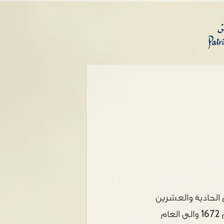
 الحادية والعشرين
طوّ ع في عسكر القيصر واشترك في الحرب الروسية التركية التي أستمرت من العام 1672 والى العام