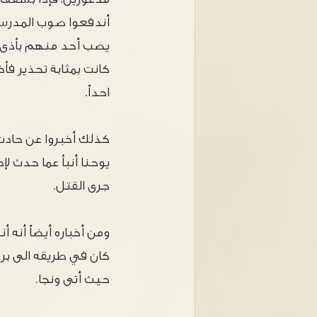
أندفعوا صوب المدرسة
يصب أحد منهم بأذى.
كانت بمثابة تحذير فأ
احداً.
يوحنا أنبأ عما حدث لإ
جرى القتل.
كان في طريقه الى برو
حيث أتى ونجا.