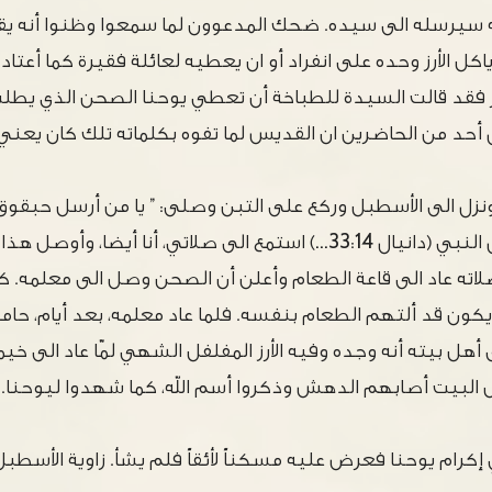
أنه سيرسله الى سيده. ضحك المدعوون لما سمعوا وظنوا أنه 
 ياكل الأرز وحده على انفراد أو ان يعطيه لعائلة فقيرة كما أعتا
مر فقد قالت السيدة للطباخة أن تعطي يوحنا الصحن الذي يطل
 أحد من الحاضرين ان القديس لما تفوه بكلماته تلك كان يعني 
ل الى الأسطبل وركع على التبن وصلى: ” يا من أرسل حبقوق ال
بابل بطعام الى دانيال النبي (دانيال 33:14…) استمع الى صلاتي، أنا أيضا، 
اته عاد الى قاعة الطعام وأعلن أن الصحن وصل الى معلمه. ك
ن يكون قد ألتهم الطعام بنفسه. فلما عاد معلمه، بعد أيام، حا
ل بيته أنه وجده وفيه الأرز المفلفل الشهي لمّا عاد الى خي
ل البيت أصابهم الدهش وذكروا أسم الله، كما شهدوا ليوحنا.
إكرام يوحنا فعرض عليه مسكناً لأئقاً فلم يشأ. زاوية الأسطب