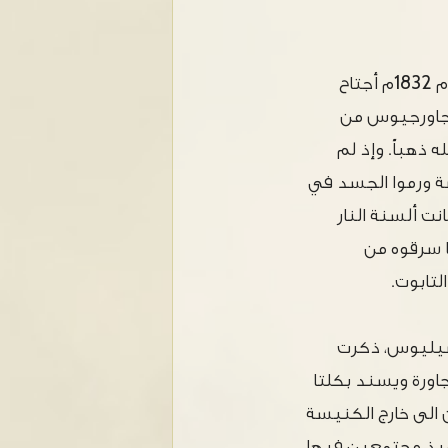
هذا وتعزى الى القديس يوحنا عجائب جمة لا زالت تجري الى اليوم. من ذلك أنه في عام 1832م أجتاح
س جاورجيوس من
 ذهباً. وإذ لم
سة ورموا الجسد في
نت ألسنة النار
ا سرقوه من
لتابوت.
لقديس باسيليوس، ذكرت
جاورة ويسند بكلتا
 الى خارج الكنيسة
ميذ مجتمعين فيها.