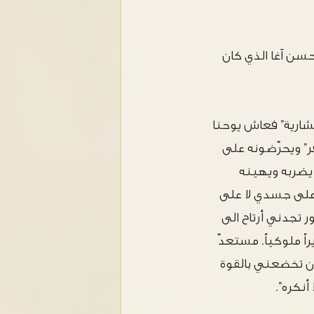
 حسن آغا الذي كان
شارية” فعاش يوحنا
فر” ويحرّضونه على
 يضربه ويهينه
د على جسدي لا على
 تجدني أرتاح الى
 ملوكياً. مستعدّ
أن تخضعني بالقوة
نكره”.