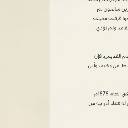
ين سالمون لم
وا قرقعه مخيفة
قاعد ولم تؤذي
الآغا الذي أستخدم القديس. فإن
تلها: من وكيف وأين
ومن أخباره أيضاً أنه أنذر أحد رهبان دير القديس بندلايمون الروسي، في جبل أثوس، في العام 1878م،
له فعاد أدراجه من