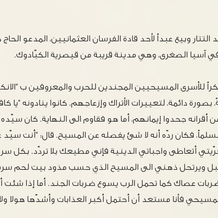
 التتار وبيع عبداً لأحد قادة الفرسان العثمانيين، المدعو الحاج
 آسيا الصغرى، وهي مدينة قريبة من قيصرية الكبّادوك.
اً للأسرى المسيحيين المجندين للحرب والمعروفين ب “الانك
 بصورة دائمة، لتعييرات الأتراك وإزعاجهم. كانوا ينادونه “يا كا
 أقرانه جحدوا إيمانهم، أما هو فقاوم الى النهاية. كان سيّده
لماً، فكان ردّه أنه لا شئ يفصله عن المسيح. قال: “أنت سيّ
ّيتي أتعاطى واجباتي الدينية فإني مطيعك بلا تردّد. بكل سرور
طبل ويرتحل ذهني الى المسيح الذي حسب مذود بيت لحم سريراً
ر ضربات عصاك كما تحمل الرب يسوع ضربات الجند. أما إذا شئت 
سيحي فأنا مستعد أن أحتمل أكبر العذابات وأشدّها هولا ولا أ