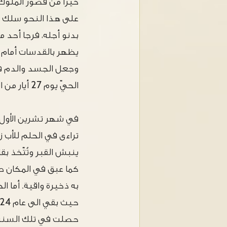
خيراً من قصور الملوك
على هذا النحو سلك يو
بدنو أجله، فرجا أحد 
يظهر بالقدسات أمام يو
وجعل الجسد والدم في
الحيّ يوم 27 أيار من العام 1730 م شرقي الموافق 9 حزيران غربي. كان قد بلغ من العمر الأربعين.
تراءى في الحلم للأب ز
ينبش القبر وتُتّخذ بق
كما عبق في المكان ط
به ذخيرة واقية. أما
حصلت في تلك السنة. و