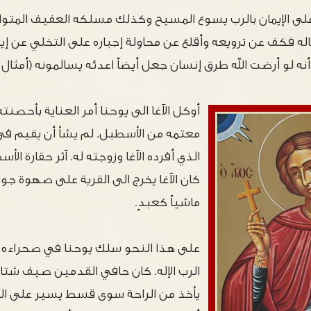
لى الإيمان بالرب يسوع المسيح وكذلك مسلكه العفيف المتواضع 
له فكف عن ترويعه وأقلع عن محاولة إجباره على التخلي عن إيمان
لو أرضت الله طرق إنسان جعل أيضاً اعدئه يسالمونه (أمثال 7:16)
أوكل الآغا الى يوحنا أمر العناية بأحصنته
معتمه من الأسطبل. لم يشأ أن يقيم في 
الذي أفرده الآغا وزوجته له. آثر حقارة ال
كان الآغا يخرج الى القرية على صهوة جوا
ماشياً كعبدٍ.
على هذا النحو سلك يوحنا في صحراءه ا
الرب الإله. كان حافي القدمين صيف شتاء،
يأخذ من الراحة سوى قسط يسير على الق