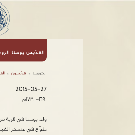
القدّيس يوحنا الروس
ليتورجيا
»
قدّيسون
»
الق
2015-05-27
١٦٩٠- ١٧٣٠م
ولد يوحنا في قرية من