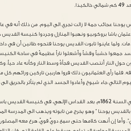
كيذا.
 عثمان باشا بروكوبيو ونهبوا المنازل وجردوا كنيسة القدي
دمات. ولما عاينوا تابوت القديس يوحنا فتحوه ظانين أن في داخله
سد جمعوا خشباً وقشاً وأشعلوا ناراً عظيمةً في ساحة الكني
ن حول النار أنتصب القديس فجأةً وسط النار وكأنه عاد حياً، وكا
ه. فلما رأى العثمانيون ذلك فروا هاربين تاركين ورائهم كل م
وم التالي جاء شيوخ وأعادوا الجسد الذي لم يتأثر بالحريق الى ا
كذلك يروى عنه أنه في السنة 1862م، بعد القداس الإلهي، في كنيسة ا
ت بالقديس يوحنا ” وهو يخرج من تابوته ويذهب الى المدرسة الم
. وأما إن أنهت كلامها حتى سمع دويّ قويّ، هرع معه المصلون
لمدرسة المجاورة قد تداعى وسقط على القاعة التي كان التلا