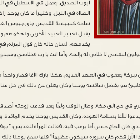
أيوب الصديق. يعمل في الأسطبل في ال
الصلاة في الليل. وكثيراً ما كان يوجد را
ساحة كنبيسة القديس جاورجيوس القريب
يقبل تعيير العبيد الأخرين وتهكمهم ولا
يخدمهم. لسان حاله كان قول المرنم في 
ولون لنفسي لا خلاص له بإلهه. وأما انت يا رب فخلاصي ومجدي و
ان ببركة يعقوب في العهد القديم، هكذا بارك الآغا فصار واحداً 
مفاجئ هو بفضل سائسه يوحنا وكان يعلن عن ذلك في كل منا
رج في حج الى مكة. وطال الوقت ولمّا يعد فدعت زوجته أصدقاء
عوا للآغا بسلامة العودة. وكان القديس يوحنا يخدم المائدة. و
الذي كان الحاج حسن آغا يرغب فيه. فقالت المرأة للقديس: ” يو
ا الأرز فكم كان سروره سيكون عظيماً!” فلما سمع يوحنا ذل