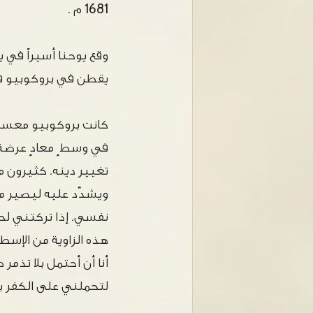
1681 م .
وقع يوحنا أسيراً في يد
يقطن في بروكوبيو في
كانت بروكوبيو معسكر
في وسط ٍ معادٍ عرضةً،
تغيير دينه. كثيرون من
ويشدّد عليه ليصير مس
نفسي. إذا تركتني لحر
هذه الزاوية من الإس
أنا أن أحتمل بلا تذم
لتحملني على الكفر بم