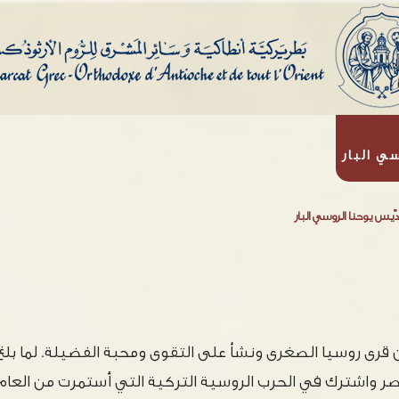
ي البار
دّيس يوحنا الروسي البار
 قرى روسيا الصغرى ونشأ على التقوى ومحبة الفضيلة. لما بلغ