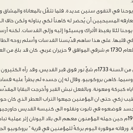
.
حنا في التقوى سنين عديدة. فلما تثقّل بالمعاناة والمشاق 
معارفه المسيحيين أن يُحضر له كاهناً لكي يناوله ولكن خاف ال
حنا لئلا يغيظ الأتراك ويسيئوا إليه وإلى القدسات. لكنه أرس
 قلبها. على هذا ساهم قدّيسنا القدسات وأسلم روحه الطاهر
في شهر تشرين الأول من السنة 1733م شعّ نور فوق قبر القديس، وقد رآه 
وسيما، كاهن بروكوبيو، وقال له إن جسده لم يطرأ عليه فساد وإ
اياه كبركة ومعونة. وبالفعل نبش القبر وأخرجت البقايا المقدّ
يب زكي، حتى ان المؤمنين جمعوا التراب العطر الذي كان ح
 الجسد فوضعوه في تابوت ونقلوه الى كنيسة القديس جاورج
حيث بقي الى عام 1924م حين حمله المؤمنون معهم الى بلاد اليونان إثر عملية
رفاته موفورة اليوم بركةً للمؤمنين في قرية ” بروكوبيو الج