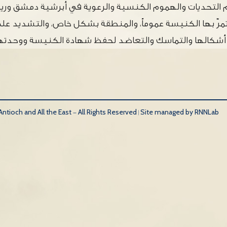
هم التحديات والهموم الكنسية والرعوية في أبرشية دمشق ور
تمرّ بها الكنيسة عموماً، والمنطقة بشكل خاص، والتشديد عل
ر أشكالها والتماسك والتعاضد لحفظ شهادة الكنيسة ووحدتها
tioch and All the East - All Rights Reserved |
Site managed by RNNLab