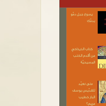
يسوع جبل دمّو
بدمّك
كتاب الذيذاخي
من أقدم الكتب
المسيحيّة
متى نعيّد
للقدّيس يوسف
البار خطيب
مريم؟