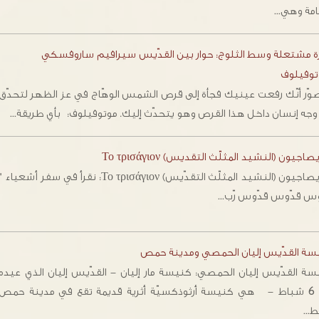
يامة وهي…
رة مشتعلة وسط الثلوج: حوار بين القدّيس سيرافيم ساروفسكي
توفيلوف
ّر أنّك رفعت عينيك فجأة إلى قرص الشمس الوهّاج في عز الظهر لتحدّق
وجه إنسان داخل هذا القرص وهو يتحدّث إليك. موتوفيلوف: بأي طريقة…
صاجيون (النشيد المثلّث التقديس) Το τρισάγιον
التريصاجيون (النشيد المثلّث التقدّيس) Το τρισάγιον: نقرأ في سفر أشعياء 
وس قدّوس قدّوس رّب…
سة القدّيس إليان الحمصي ومدينة حمص
سة القدّيس إليان الحمصي: كنيسة مار إليان - القدّيس إليان الذي عيده
في 6 شباط - هي كنيسة أرثوذكسيّة أثرية قديمة تقع في مدينة حمص
ط…