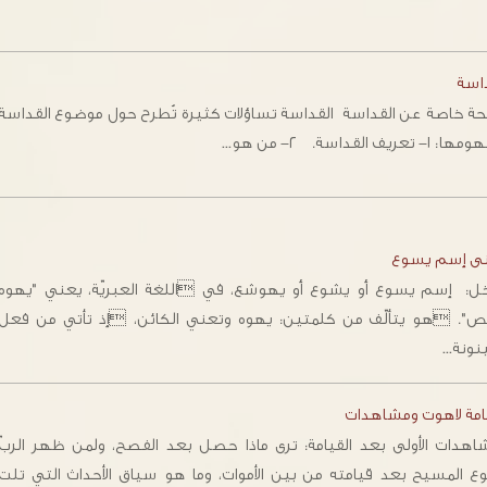
داسة
: ١- تعريف القداسة. ٢- من هو…
ى إسم يسوع
ل: إسم يسوع أو يشوع أو يهوشع، في اللغة العبريّة، يعني "يهوه
ّص". هو يتألّف من كلمتين: يهوه وتعني الكائن، إذ تأتي من فعل
ينونة…
يامة لاهوت ومشاهدات
شاهدات الأولى بعد القيامة: ترى ماذا حصل بعد الفصح، ولمن ظهر الربّ
ع المسيح بعد قيامته من بين الأموات، وما هو سياق الأحداث التي تلت