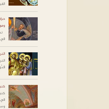
الق
حرا
ومو
تصو
في 
التري
قدّ
كني
كني
وس