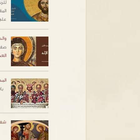
للرّ
الم
على
والدة
صفح
العج
المج
باقي
شفا