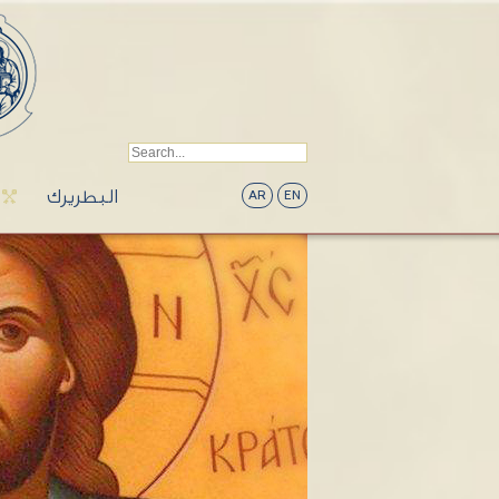
البطريرك
AR
EN