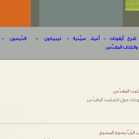
شرح أيقونات
- أ
عياد سيّدية
-
تيبيكون
-
قدّيسون
-
 والكتاب المقدّس
ليب المقدّس
حات حول الصليب المقدّس
ب الرّبّ يسوع المسيح