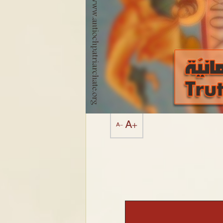
A+
A-