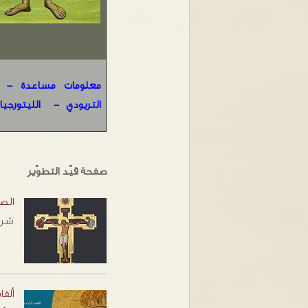
معلومات مساعد
ة -
التريودي
-
الليتورجيا
صفحة قيّد التطوّير
الص
شرو
ألقا