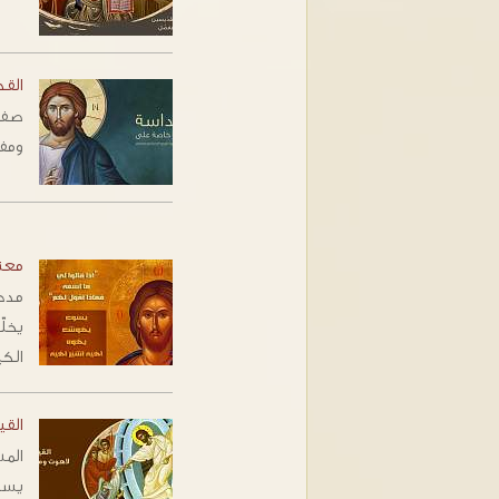
الق
‬ومفهومها‬‭‬
معن
مدخ
يخل
الك
الق
الم
يسو