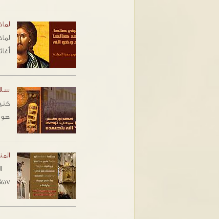
لماذ
لماذ
أغاثي θη
سلا
كثير
هو 
المن
Ἄμβων مشت