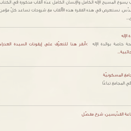
ب يسوع المسيح الإله الكامل والإنسان الكامل عدّة ألقاب مذكورة في الكتاب
قدّس. نستعرض في هذه الفقرة هذه الأألقاب مع شروحات تساعد كلّ مؤمن
…
 الإله
ة خاصة بوالدة الإله
>أنقر هنا للتعرّف على إيقونات السيدة العذراء
ائبية…
امع المسكونيّة
 المجامع تباعًا
عة القدّيسين: شرح مفصّل